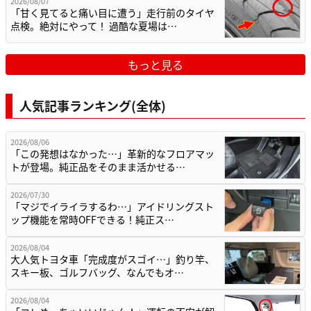
2026/08/07
「甘く見てると痛い目に遭う」走行前のタイヤ
点検。絶対にやって！ 過酷な夏場は…
もっと見る
人気記事ランキング(全体)
2026/08/06
「この発想はなかった…」革新的なフロアマッ
トが登場。純正品をそのまま活かせる…
2026/07/30
「マジでイライラするわ…」アイドリングスト
ップ機能を常時OFFできる！純正ス…
2026/08/04
大人気トヨタ車「完成度がスゴイ…」釣り竿、
スキー板、ゴルフバッグ、なんでもオ…
2026/08/04