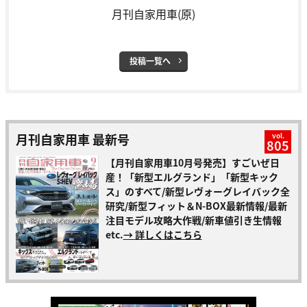
月刊自家用車(原)
投稿一覧へ
月刊自家用車 最新号
vol.
805
【月刊自家用車10月号発売】すごいぜ日
産！「新型エルグランド」「新型キック
ス」のすべて/新型レヴォーグレイバック全
研究/新型フィット＆N-BOX最新情報/最新
注目モデル攻略大作戦/新車値引き生情報
etc.
→ 詳しくはこちら