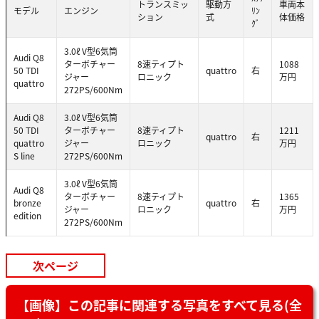
トランスミッ
駆動方
車両本
モデル
エンジン
ﾘﾝ
ション
式
体価格
ｸﾞ
3.0ℓ V型6気筒
Audi Q8
ターボチャー
8速ティプト
1088
50 TDI
quattro
右
ジャー
ロニック
万円
quattro
272PS/600Nm
Audi Q8
3.0ℓ V型6気筒
50 TDI
ターボチャー
8速ティプト
1211
quattro
右
quattro
ジャー
ロニック
万円
S line
272PS/600Nm
3.0ℓ V型6気筒
Audi Q8
ターボチャー
8速ティプト
1365
bronze
quattro
右
ジャー
ロニック
万円
edition
272PS/600Nm
次ページ
【画像】この記事に関連する写真をすべて見る(全