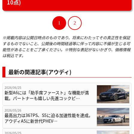
10点)
1
2
※掲載内容は公開日時点のものであり、将来にわたってその真正性を保証
するものでないこと、公開後の時間経過等に伴って内容に不備が生じる可
能性があることをご了承ください。※特別な表記がないかぎり、価格情報
は税込です。
最新の関連記事(アウディ)
2026/06/25
新型A6には「助手席ファースト」な機能が満
載。パートナーも嬉しい先進コックピ…
2026/05/26
最高出力は367PS、S5に迫る加速性能を達成。
アウディA5に新世代PHEV…
2026/05/25