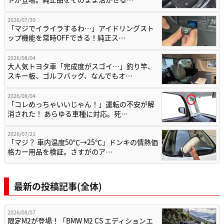
2026/07/30
「マジでイライラするわ…」アイドリングスト
ップ機能を常時OFFできる！純正ス…
2026/08/04
大人気トヨタ車「完成度がスゴイ…」釣り竿、
スキー板、ゴルフバッグ、なんでもオ…
2026/08/04
「コレめっちゃいいじゃん！」運転の不安が解
消された！ あらゆる車種に対応。死…
2026/07/21
「マジ？ 車内温度50℃→25℃」ドンキの情熱価
格カー用品を検証。さすがのア…
最新の投稿記事(全体)
2026/08/07
限定M2が登場！「BMW M2 CS エディションエ