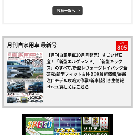
投稿一覧へ
月刊自家用車 最新号
vol.
805
【月刊自家用車10月号発売】すごいぜ日
産！「新型エルグランド」「新型キック
ス」のすべて/新型レヴォーグレイバック全
研究/新型フィット＆N-BOX最新情報/最新
注目モデル攻略大作戦/新車値引き生情報
etc.
→ 詳しくはこちら