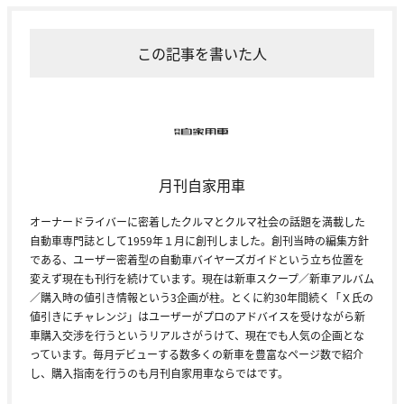
この記事を書いた人
月刊自家用車
オーナードライバーに密着したクルマとクルマ社会の話題を満載した
自動車専門誌として1959年１月に創刊しました。創刊当時の編集方針
である、ユーザー密着型の自動車バイヤーズガイドという立ち位置を
変えず現在も刊行を続けています。現在は新車スクープ／新車アルバム
／購入時の値引き情報という3企画が柱。とくに約30年間続く「Ｘ氏の
値引きにチャレンジ」はユーザーがプロのアドバイスを受けながら新
車購入交渉を行うというリアルさがうけて、現在でも人気の企画とな
っています。毎月デビューする数多くの新車を豊富なページ数で紹介
し、購入指南を行うのも月刊自家用車ならではです。