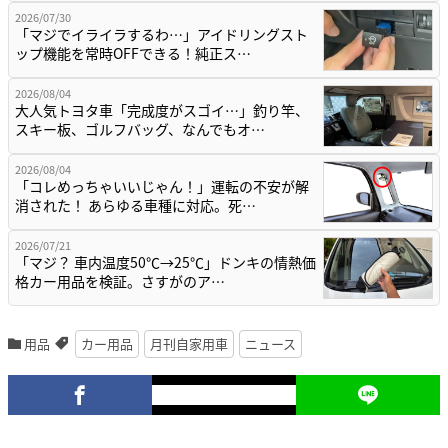
2026/07/30
「マジでイライラするわ…」アイドリングスト
ップ機能を常時OFFできる！純正ス…
2026/08/04
大人気トヨタ車「完成度がスゴイ…」釣り竿、
スキー板、ゴルフバッグ、なんでもオ…
2026/08/04
「コレめっちゃいいじゃん！」運転の不安が解
消された！ あらゆる車種に対応。死…
2026/07/21
「マジ？ 車内温度50℃→25℃」ドンキの情熱価
格カー用品を検証。さすがのア…
用品
カー用品
月刊自家用車
ニュース