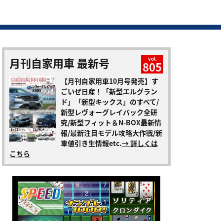
月刊自家用車 最新号
vol.
805
【月刊自家用車10月号発売】す
ごいぜ日産！「新型エルグラン
ド」「新型キックス」のすべて/
新型レヴォーグレイバック全研
究/新型フィット＆N-BOX最新情
報/最新注目モデル攻略大作戦/新
車値引き生情報etc.
→ 詳しくは
こちら