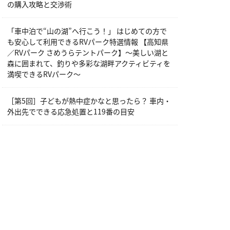
の購入攻略と交渉術
「車中泊で“山の湖”へ行こう！」 はじめての方で
も安心して利用できるRVパーク特選情報 【高知県
／RVパーク さめうらテントパーク】～美しい湖と
森に囲まれて、釣りや多彩な湖畔アクティビティを
満喫できるRVパーク～
［第5回］子どもが熱中症かなと思ったら？ 車内・
外出先でできる応急処置と119番の目安