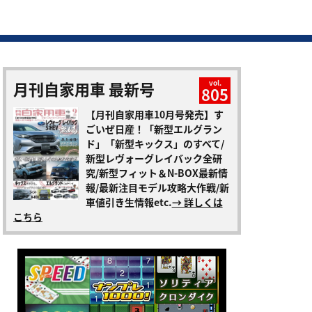
月刊自家用車 最新号
vol.
805
【月刊自家用車10月号発売】す
ごいぜ日産！「新型エルグラン
ド」「新型キックス」のすべて/
新型レヴォーグレイバック全研
究/新型フィット＆N-BOX最新情
報/最新注目モデル攻略大作戦/新
車値引き生情報etc.
→ 詳しくは
こちら