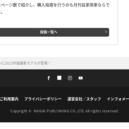
なページ数で紹介し、購入指南を行うのも月刊自家用車ならで
す。
投稿一覧へ
に2023年版最新モデルが登場！
ご利用案内
プライバシーポリシー
運営会社／スタッフ
インフォメ
Copyright ©
NAIGAI PUBLISHING CO.,LTD.
All rights reserved.