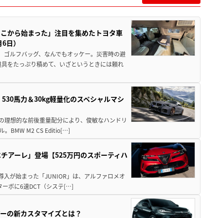
ここから始まった」注目を集めたトヨタ車
月6日）
、ゴルフバッグ、なんでもオッケー。災害時の避
道具をたっぷり積めて、いざというときには頼れ
」530馬力＆30kg軽量化のスペシャルマシ
50の理想的な前後重量配分により、俊敏なハンドリ
M2 CS Editio[…]
チアーレ」登場【525万円のスポーティハ
導入が始まった「JUNIOR」は、アルファロメオ
ターボに6速DCT（システ[…]
アーの新カスタマイズとは？