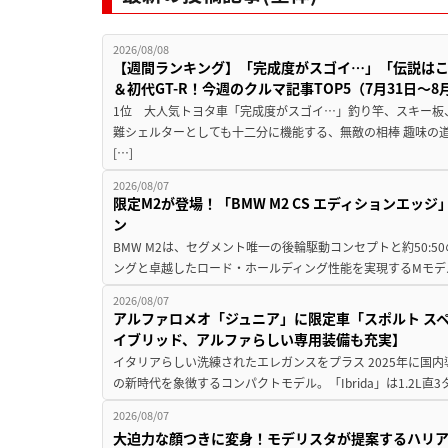
2026/08/08
【週間ランキング】「完成度がスゴイ…」「伝説は
＆初代GT-R！今週のクルマ記事TOP5（7月31日〜8
1位 大人気トヨタ車「完成度がスゴイ…」釣り竿、スキー板
難シェルターとしても十二分に機能する、無敵の相棒 趣味の
[…]
2026/08/07
限定M2が登場！「BMW M2 CS エディションエッジ
ン
BMW M2は、セグメント唯一の後輪駆動コンセプトと約50:
ングと卓越したロード・ホールディング性能を実現するMモデル。BMW 
2026/08/07
アルファロメオ「ジュニア」に限定車「スポルト スペ
イブリッド、アルファらしい専用装備も充実】
イタリアらしい洗練されたエレガンスをプラス 2025年に国内
の新時代を象徴するコンパクトモデル。「Ibrida」は1.2L直3
2026/08/07
大迫力な顔つきに変身！モデリスタが提案するハリ