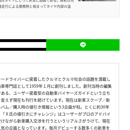
境はタイヤにとって非常に過酷である。直射日光
高速走行による摩擦熱と相まってタイヤ内部の温
ナードライバーに密着したクルマとクルマ社会の話題を満載し
動車専門誌として1959年１月に創刊しました。創刊当時の編集
である、ユーザー密着型の自動車バイヤーズガイドという立ち
を変えず現在も刊行を続けています。現在は新車スクープ／新
ルバム／購入時の値引き情報という3企画が柱。とくに約30年
く「Ｘ氏の値引きにチャレンジ」はユーザーがプロのアドバイ
受けながら新車購入交渉を行うというリアルさがうけて、現在
人気の企画となっています。毎月デビューする数多くの新車を