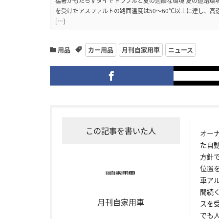
猛暑がもたらすタイヤトラブルと夏の過酷な環境 夏の道路環
を受けたアスファルトの路面温度は50〜60℃以上に達し、
[…]
用品
カー用品
月刊自家用車
ニュース
この記事を書いた人
オー
た自
方針
位置
車ア
間続
月刊自家用車
スを
でも