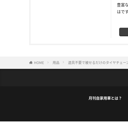
豊富
はで
HOME
用品
道具不要で被せるだけのタイヤチェーン
月刊自家用車とは？