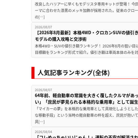
改良したハリアーに早くもモデリスタ専用キットが登場！ 今
ーマに合わせた漆黒のメッキ加飾が採用された。従来のクロ
の[…]
2026/08/07
【2026年8月最新】本格4WD・クロカンSUVの値
モデルの購入攻略と交渉術
本格4WD・SUVの値引き額ランキング！ 2026年8月の狙い目
目標額をランキング形式で紹介。値引き額は車両本体のみを対
人気記事ランキング(全体)
2026/08/07
64年前、軽自動車の常識を大きく覆したクルマがあ
い」「庶民が夢見られる本格的な乗用車」として誕
「マイカーの夢」を本格的な乗用車として具現化しようとした
な移動手段」という当時の軽自動車の枠を超え、庶民が抱い
具[…]
2026/08/04
「コレめっちゃいいじゃん！」運転の不安が解消され