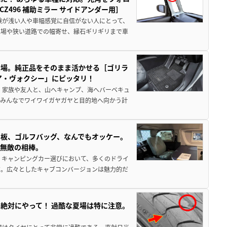
496 補助ミラー サイドアンダー用］
験が浅い人や車幅感覚に自信がない人にとって、
車場や狭い道路での幅寄せ、縁石ギリギリまで車
登場。純正品をそのまま活かせる［ゴリラ
ア・ヴォクシー」にピッタリ！
 家族や友人と、山へキャンプ、海へバーベキュ
でみんなでワイワイガヤガヤと目的地へ向かう計
板、ゴルフバッグ、なんでもオッケー。
、無敵の相棒。
 キャンピングカー選びにおいて、多くのドライ
だ。広々としたキャブコンバージョンは魅力的だ
絶対にやって！ 過酷な夏場は特に注意。