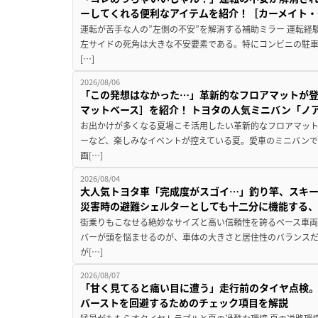
ーしてくれる便利なアイテムを紹介！［カーメイト・CZ
運転が苦手な人の”左側の不安”を解消する補助ミラー 運転経
左サイドの死角は大きな不安要素である。特にコンビニの駐
[…]
2026/08/06
「この発想はなかった…」革新的なフロアマットが
マットベース］を紹介！ トヨタの人気ミニバン「ノ
お出かけが多くなる夏場こそ活用したい革新的なフロアマット
ーなど、楽しみなイベントが控えている夏。愛車のミニバン
画[…]
2026/08/04
大人気トヨタ車「完成度がスゴイ…」釣り竿、スキー
災害時の避難シェルターとしても十二分に機能する
街乗りもこなせる絶妙なサイズと高い信頼性を誇るベース車両
バーが頭を悩ませるのが、車体の大きさと居住性のバランス
が[…]
2026/08/07
「甘く見てると痛い目に遭う」走行前のタイヤ点検。
バーストを回避するためのチェック項目を解説