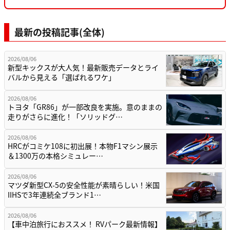
最新の投稿記事(全体)
2026/08/06
新型キックスが大人気！最新販売データとライ
バルから見える「選ばれるワケ」
2026/08/06
トヨタ「GR86」が一部改良を実施。意のままの
走りがさらに進化！「ソリッドグ…
2026/08/06
HRCがコミケ108に初出展！本物F1マシン展示
＆1300万の本格シミュレー…
2026/08/06
マツダ新型CX-5の安全性能が素晴らしい！米国
IIHSで3年連続全ブランド1…
2026/08/06
【車中泊旅行におススメ！ RVパーク最新情報】