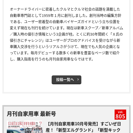
オーナードライバーに密着したクルマとクルマ社会の話題を満載した
自動車専門誌として1959年１月に創刊しました。創刊当時の編集方針
である、ユーザー密着型の自動車バイヤーズガイドという立ち位置を
変えず現在も刊行を続けています。現在は新車スクープ／新車アルバム
／購入時の値引き情報という3企画が柱。とくに約30年間続く「Ｘ氏の
値引きにチャレンジ」はユーザーがプロのアドバイスを受けながら新
車購入交渉を行うというリアルさがうけて、現在でも人気の企画とな
っています。毎月デビューする数多くの新車を豊富なページ数で紹介
し、購入指南を行うのも月刊自家用車ならではです。
投稿一覧へ
月刊自家用車 最新号
vol.
805
【月刊自家用車10月号発売】すごいぜ日
産！「新型エルグランド」「新型キック