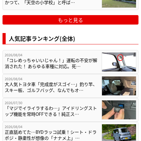
かつて、「天空の小学校」と呼ば…
もっと見る
人気記事ランキング(全体)
2026/08/04
「コレめっちゃいいじゃん！」運転の不安が解
消された！ あらゆる車種に対応。死…
2026/08/04
大人気トヨタ車「完成度がスゴイ…」釣り竿、
スキー板、ゴルフバッグ、なんでもオ…
2026/07/30
「マジでイライラするわ…」アイドリングスト
ップ機能を常時OFFできる！純正ス…
2026/08/04
正直舐めてた…BYDラッコ試乗！シート・ドラ
ポジ・静粛性が想像の「ナナメ上」…