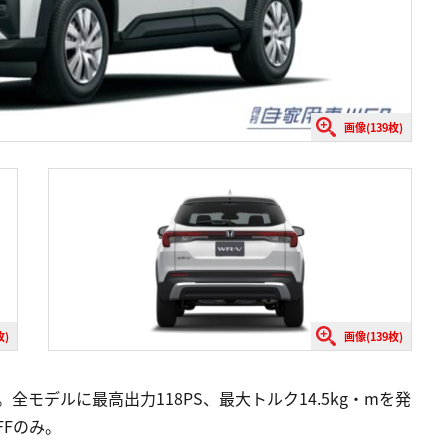
画像(139枚)
枚)
画像(139枚)
全モデルに最高出力118PS、最大トルク14.5kg・mを発
FFのみ。