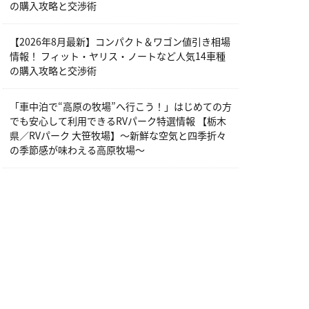
の購入攻略と交渉術
【2026年8月最新】コンパクト＆ワゴン値引き相場
情報！ フィット・ヤリス・ノートなど人気14車種
の購入攻略と交渉術
「車中泊で“高原の牧場”へ行こう！」はじめての方
でも安心して利用できるRVパーク特選情報 【栃木
県／RVパーク 大笹牧場】～新鮮な空気と四季折々
の季節感が味わえる高原牧場～