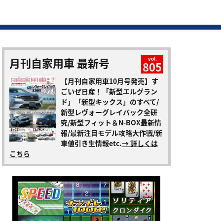
月刊自家用車 最新号
vol.
805
【月刊自家用車10月号発売】す
ごいぜ日産！「新型エルグラン
ド」「新型キックス」のすべて/
新型レヴォーグレイバック全研
究/新型フィット＆N-BOX最新情
報/最新注目モデル攻略大作戦/新
車値引き生情報etc.
→ 詳しくは
こちら