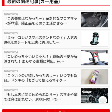
最新の関連記事(カー用品)
2026/08/06
「この発想はなかった…」革新的なフロアマッ
トが登場。純正品をそのまま活かせる…
2026/08/05
「えっ…コレがスマホスタンドなの？」人気の
BRIDEのシートを忠実に再現した…
2026/08/04
「コレめっちゃいいじゃん！」運転の不安が解
消された！ あらゆる車種に対応。死…
2026/08/03
「こういうのが欲しかったのよ…」いつでも新
品。ドンキの［ちぎって使えるマイク…
2026/08/02
「もし車内に閉じ込められたら…」スマホや傘
では窓は割れない。2000円以下で…