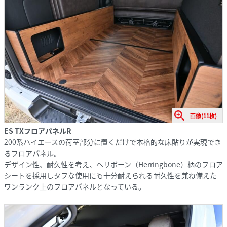
画像(11枚)
ES TXフロアパネルR
200系ハイエースの荷室部分に置くだけで本格的な床貼りが実現でき
るフロアパネル。
デザイン性、耐久性を考え、ヘリボーン（Herringbone）柄のフロア
シートを採用しタフな使用にも十分耐えられる耐久性を兼ね備えた
ワンランク上のフロアパネルとなっている。