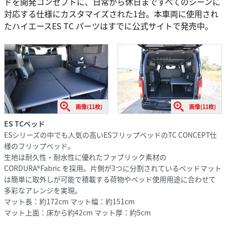
ドを開発コンセプトに、日常から休日まですべてのシーンに
対応する仕様にカスタマイズされた1台。本車両に使用され
たハイエースES TC パーツはすでに公式サイトで発売中。
画像(11枚)
画像(11枚)
ES TCベッド
ESシリーズの中でも人気の高いESフリップベッドのTC CONCEPT仕
様のフリップベッド。
生地は耐久性・耐水性に優れたファブリック素材の
CORDURA®Fabric を採用。片側が3つに分割されているベッドマット
は簡単に取外しが可能で積載する荷物やベッド使用用途に合わせて
多彩なアレンジを実現。
マット長：約172cm マット幅：約151cm
マット上面：床から約42cm マット厚：約5cm