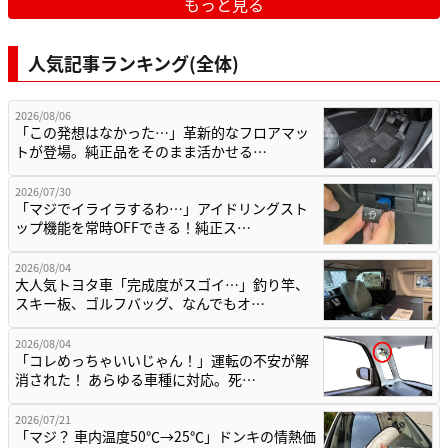
もっと見る
人気記事ランキング(全体)
2026/08/06
「この発想はなかった…」革新的なフロアマッ
トが登場。純正品をそのまま活かせる…
2026/07/30
「マジでイライラするわ…」アイドリングスト
ップ機能を常時OFFできる！純正ス…
2026/08/04
大人気トヨタ車「完成度がスゴイ…」釣り竿、
スキー板、ゴルフバッグ、なんでもオ…
2026/08/04
「コレめっちゃいいじゃん！」運転の不安が解
消された！ あらゆる車種に対応。死…
2026/07/21
「マジ？ 車内温度50℃→25℃」ドンキの情熱価