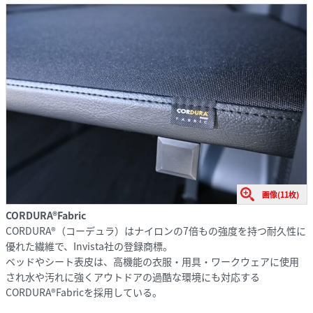
画像(11枚)
CORDURA®Fabric
CORDURA®（コーデュラ）はナイロンの7倍もの強度を持つ耐久性に
優れた繊維で、Invista社の登録商標。
ベッドやシート表皮は、高機能の衣服・用具・ワークウェアに使用
され水や汚れに強くアウトドアの過酷な環境にも対応する
CORDURA®Fabricを採用している。