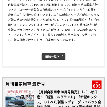
自動車専門誌として1959年１月に創刊しました。創刊当時の編集方針
である、ユーザー密着型の自動車バイヤーズガイドという立ち位置を
変えず現在も刊行を続けています。現在は新車スクープ／新車アルバム
／購入時の値引き情報という3企画が柱。とくに約30年間続く「Ｘ氏の
値引きにチャレンジ」はユーザーがプロのアドバイスを受けながら新
車購入交渉を行うというリアルさがうけて、現在でも人気の企画とな
っています。毎月デビューする数多くの新車を豊富なページ数で紹介
し、購入指南を行うのも月刊自家用車ならではです。
投稿一覧へ
月刊自家用車 最新号
vol.
805
【月刊自家用車10月号発売】すごいぜ日
産！「新型エルグランド」「新型キック
ス」のすべて/新型レヴォーグレイバック全
研究/新型フィット＆N-BOX最新情報/最新