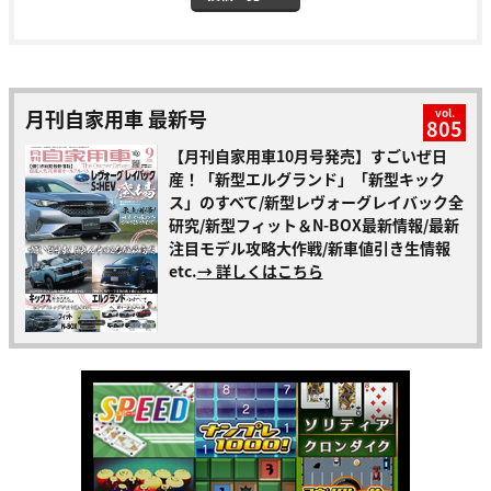
月刊自家用車 最新号
vol.
805
【月刊自家用車10月号発売】すごいぜ日
産！「新型エルグランド」「新型キック
ス」のすべて/新型レヴォーグレイバック全
研究/新型フィット＆N-BOX最新情報/最新
注目モデル攻略大作戦/新車値引き生情報
etc.
→ 詳しくはこちら