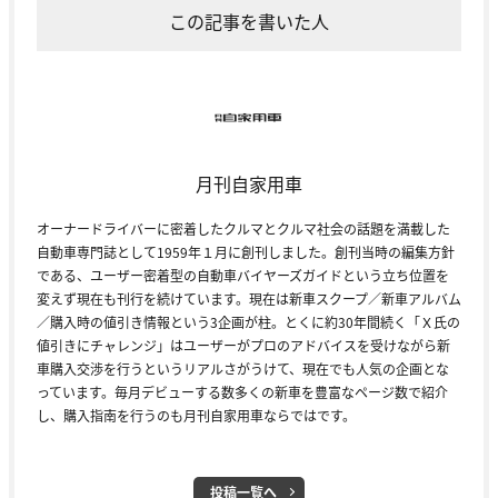
この記事を書いた人
月刊自家用車
オーナードライバーに密着したクルマとクルマ社会の話題を満載した
自動車専門誌として1959年１月に創刊しました。創刊当時の編集方針
である、ユーザー密着型の自動車バイヤーズガイドという立ち位置を
変えず現在も刊行を続けています。現在は新車スクープ／新車アルバム
／購入時の値引き情報という3企画が柱。とくに約30年間続く「Ｘ氏の
値引きにチャレンジ」はユーザーがプロのアドバイスを受けながら新
車購入交渉を行うというリアルさがうけて、現在でも人気の企画とな
っています。毎月デビューする数多くの新車を豊富なページ数で紹介
し、購入指南を行うのも月刊自家用車ならではです。
投稿一覧へ