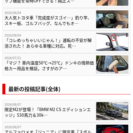
ップ機能を常時OFFできる！純正ス…
2026/08/04
大人気トヨタ車「完成度がスゴイ…」釣り竿、
スキー板、ゴルフバッグ、なんでもオ…
2026/08/04
「コレめっちゃいいじゃん！」運転の不安が解
消された！ あらゆる車種に対応。死…
2026/07/21
「マジ？ 車内温度50℃→25℃」ドンキの情熱価
格カー用品を検証。さすがのア…
最新の投稿記事(全体)
2026/08/07
限定M2が登場！「BMW M2 CS エディションエ
ッジ」530馬力＆30k…
2026/08/07
アルファロメオ「ジュニア」に限定車「スポル