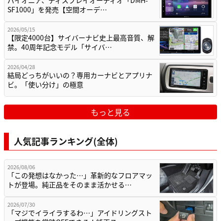
SF1000」を発売【空間オーデ…
2026/05/15
【限定4000台】サイバーナビ史上最高音質、解
禁。40周年記念モデル「サイバ…
2026/04/28
結局どっちがいいの？専用カーナビとアプリナ
ビ。「使い分け」の極意
もっと見る
人気記事ランキング(全体)
2026/08/06
「この発想はなかった…」革新的なフロアマッ
トが登場。純正品をそのまま活かせる…
2026/07/30
「マジでイライラするわ…」アイドリングスト