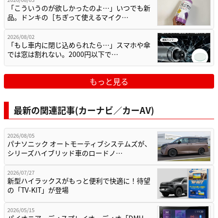
「こういうのが欲しかったのよ…」いつでも新
品。ドンキの［ちぎって使えるマイク…
2026/08/02
「もし車内に閉じ込められたら…」スマホや傘
では窓は割れない。2000円以下で…
もっと見る
最新の関連記事(カーナビ／カーAV)
2026/08/05
パナソニック オートモーティブシステムズが、
シリーズハイブリッド車のロードノ…
2026/07/27
新型ハイラックスがもっと便利で快適に！待望
の「TV-KIT」が登場
2026/05/15
パイオニア、ディスプレイオーディオ「DMH-