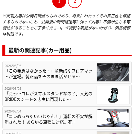
1
2
※掲載内容は公開日時点のものであり、将来にわたってその真正性を保証
するものでないこと、公開後の時間経過等に伴って内容に不備が生じる可
能性があることをご了承ください。※特別な表記がないかぎり、価格情報
は税込です。
最新の関連記事(カー用品)
2026/08/06
「この発想はなかった…」革新的なフロアマッ
トが登場。純正品をそのまま活かせる…
2026/08/05
「えっ…コレがスマホスタンドなの？」人気の
BRIDEのシートを忠実に再現した…
2026/08/04
「コレめっちゃいいじゃん！」運転の不安が解
消された！ あらゆる車種に対応。死…
2026/08/03