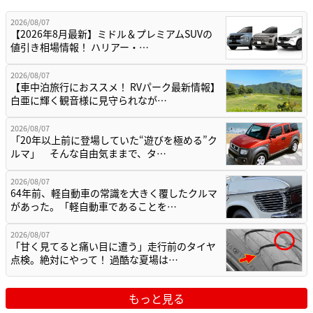
2026/08/07
【2026年8月最新】ミドル＆プレミアムSUVの
値引き相場情報！ ハリアー・…
2026/08/07
【車中泊旅行におススメ！ RVパーク最新情報】
白亜に輝く観音様に見守られなが…
2026/08/07
「20年以上前に登場していた“遊びを極める”ク
ルマ」 そんな自由気ままで、タ…
2026/08/07
64年前、軽自動車の常識を大きく覆したクルマ
があった。「軽自動車であることを…
2026/08/07
「甘く見てると痛い目に遭う」走行前のタイヤ
点検。絶対にやって！ 過酷な夏場は…
もっと見る