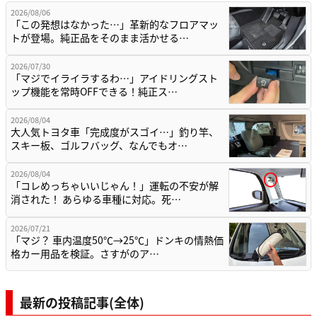
2026/08/06
「この発想はなかった…」革新的なフロアマッ
トが登場。純正品をそのまま活かせる…
2026/07/30
「マジでイライラするわ…」アイドリングスト
ップ機能を常時OFFできる！純正ス…
2026/08/04
大人気トヨタ車「完成度がスゴイ…」釣り竿、
スキー板、ゴルフバッグ、なんでもオ…
2026/08/04
「コレめっちゃいいじゃん！」運転の不安が解
消された！ あらゆる車種に対応。死…
2026/07/21
「マジ？ 車内温度50℃→25℃」ドンキの情熱価
格カー用品を検証。さすがのア…
最新の投稿記事(全体)