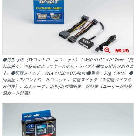
画像(7枚)
●外形寸法（TVコントロールユニット）：W60×H13×D37mm（突
起部除く）※品番によってケース形状・サイズが異なる場合がありま
す。●切替スイッチ：W14×H20×D7.4mm●重量：38g（ 本体）●
同梱品：TVコントロールユニット 、切替スイッチ（※切替タイプの
み付属）、両面テープ 、取扱/取付説明書、保証書（ユーザー保証登
録カード付属）