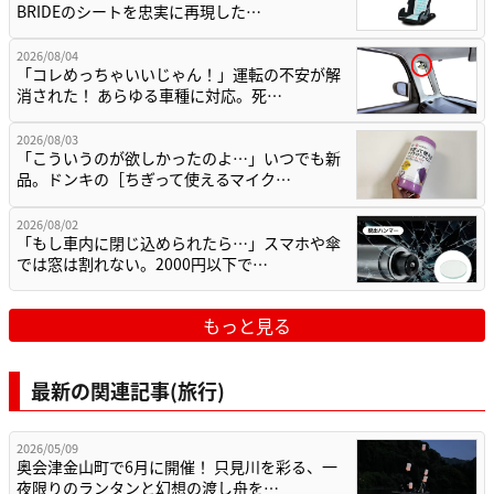
BRIDEのシートを忠実に再現した…
2026/08/04
「コレめっちゃいいじゃん！」運転の不安が解
消された！ あらゆる車種に対応。死…
2026/08/03
「こういうのが欲しかったのよ…」いつでも新
品。ドンキの［ちぎって使えるマイク…
2026/08/02
「もし車内に閉じ込められたら…」スマホや傘
では窓は割れない。2000円以下で…
もっと見る
最新の関連記事(旅行)
2026/05/09
奥会津金山町で6月に開催！ 只見川を彩る、一
夜限りのランタンと幻想の渡し舟を…