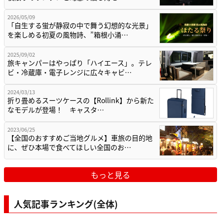
2026/05/09
「自生する蛍が静寂の中で舞う幻想的な光景」
を楽しめる初夏の風物詩、”箱根小涌…
2025/09/02
旅キャンパーはやっぱり「ハイエース」。テレ
ビ・冷蔵庫・電子レンジに広々キャビ…
2024/03/13
折り畳めるスーツケースの【Rollink】から新た
なモデルが登場！ キャスタ…
2023/06/25
【全国のおすすめご当地グルメ】車旅の目的地
に、ぜひ本場で食べてほしい全国のお…
もっと見る
人気記事ランキング(全体)