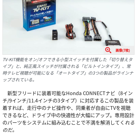
画像(7枚)
TV-KIT機能をオン/オフできる小型スイッチを付属した「切り替えタ
イプ」と、純正風スイッチが付属される「ビルトインタイプ」、常
時テレビ視聴が可能になる「オートタイプ」の3つの製品がラインナ
ップされている。
新型フリードに装着可能なHonda CONNECTナビ（8イン
チ/9インチ/11.4インチの3タイプ）に対応するこの製品を装
着すれば、走行中のナビ操作や、同乗者が自由にTVを視聴
できるなど、ドライブ中の快適性が大幅にアップ。専用設計
のパーツをシステムに組み込むことで不満を解消してく
れる
のだ。