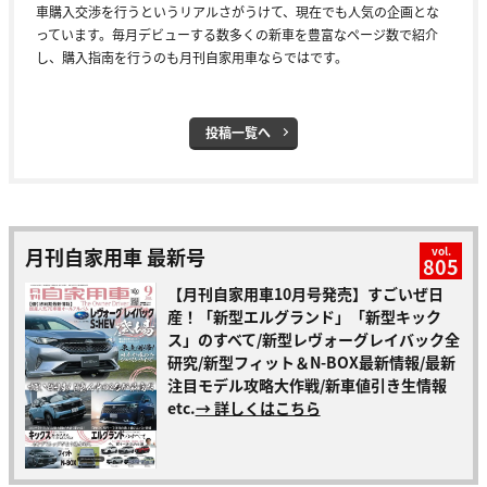
車購入交渉を行うというリアルさがうけて、現在でも人気の企画とな
っています。毎月デビューする数多くの新車を豊富なページ数で紹介
し、購入指南を行うのも月刊自家用車ならではです。
投稿一覧へ
月刊自家用車 最新号
vol.
805
【月刊自家用車10月号発売】すごいぜ日
産！「新型エルグランド」「新型キック
ス」のすべて/新型レヴォーグレイバック全
研究/新型フィット＆N-BOX最新情報/最新
注目モデル攻略大作戦/新車値引き生情報
etc.
→ 詳しくはこちら