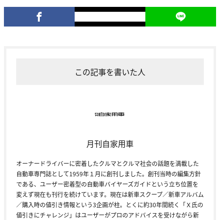
この記事を書いた人
月刊自家用車
オーナードライバーに密着したクルマとクルマ社会の話題を満載した
自動車専門誌として1959年１月に創刊しました。創刊当時の編集方針
である、ユーザー密着型の自動車バイヤーズガイドという立ち位置を
変えず現在も刊行を続けています。現在は新車スクープ／新車アルバム
／購入時の値引き情報という3企画が柱。とくに約30年間続く「Ｘ氏の
値引きにチャレンジ」はユーザーがプロのアドバイスを受けながら新