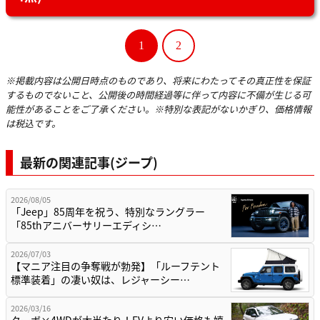
1
2
※掲載内容は公開日時点のものであり、将来にわたってその真正性を保証
するものでないこと、公開後の時間経過等に伴って内容に不備が生じる可
能性があることをご了承ください。※特別な表記がないかぎり、価格情報
は税込です。
最新の関連記事(ジープ)
2026/08/05
「Jeep」85周年を祝う、特別なラングラー
「85thアニバーサリーエディシ…
2026/07/03
【マニア注目の争奪戦が勃発】「ルーフテント
標準装着」の凄い奴は、レジャーシー…
2026/03/16