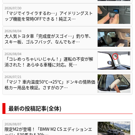
2026/07/30
「マジでイライラするわ…」アイドリングスト
ップ機能を常時OFFできる！純正ス…
2026/08/04
大人気トヨタ車「完成度がスゴイ…」釣り竿、
スキー板、ゴルフバッグ、なんでもオ…
2026/08/04
「コレめっちゃいいじゃん！」運転の不安が解
消された！ あらゆる車種に対応。死…
2026/07/21
「マジ？ 車内温度50℃→25℃」ドンキの情熱価
格カー用品を検証。さすがのア…
最新の投稿記事(全体)
2026/08/07
限定M2が登場！「BMW M2 CS エディションエ
ッジ」530馬力＆30k…