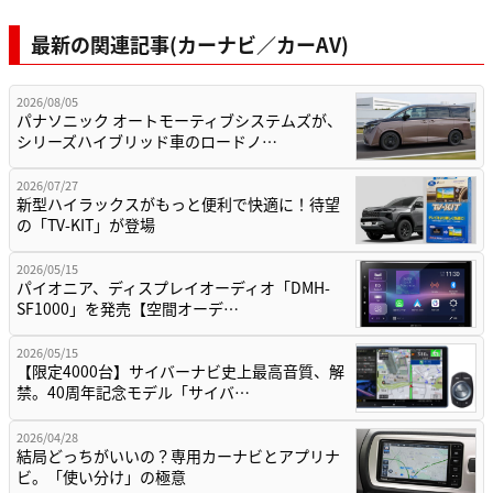
最新の関連記事(カーナビ／カーAV)
2026/08/05
パナソニック オートモーティブシステムズが、
シリーズハイブリッド車のロードノ…
2026/07/27
新型ハイラックスがもっと便利で快適に！待望
の「TV-KIT」が登場
2026/05/15
パイオニア、ディスプレイオーディオ「DMH-
SF1000」を発売【空間オーデ…
2026/05/15
【限定4000台】サイバーナビ史上最高音質、解
禁。40周年記念モデル「サイバ…
2026/04/28
結局どっちがいいの？専用カーナビとアプリナ
ビ。「使い分け」の極意