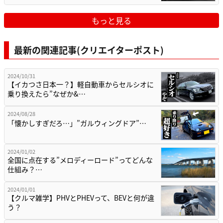
もっと見る
最新の関連記事(クリエイターポスト)
2024/10/31
【イカつさ日本一？】軽自動車からセルシオに
乗り換えたら”なぜか&…
2024/08/28
「懐かしすぎだろ…」”ガルウィングドア”…
2024/01/02
全国に点在する”メロディーロード”ってどんな
仕組み？…
2024/01/01
【クルマ雑学】PHVとPHEVって、BEVと何が違
う？