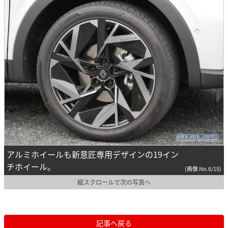
アルミホイールも新意匠専用デザインの19イン
チホイール。
(画像 No.6/15)
縦スクロールで次の写真へ
記事へ戻る