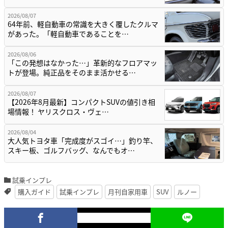
2026/08/07
64年前、軽自動車の常識を大きく覆したクルマ
があった。「軽自動車であることを…
2026/08/06
「この発想はなかった…」革新的なフロアマッ
トが登場。純正品をそのまま活かせる…
2026/08/07
【2026年8月最新】コンパクトSUVの値引き相
場情報！ ヤリスクロス・ヴェ…
2026/08/04
大人気トヨタ車「完成度がスゴイ…」釣り竿、
スキー板、ゴルフバッグ、なんでもオ…
試乗インプレ
購入ガイド
試乗インプレ
月刊自家用車
SUV
ルノー