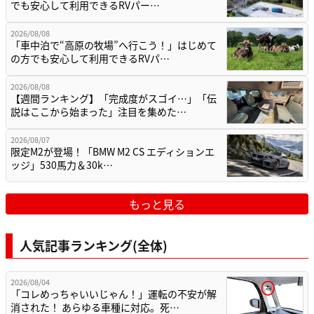
でも安心して利用できるRVパー…
2026/08/08
「車中泊で“高原の牧場”へ行こう！」はじめて
の方でも安心して利用できるRVパ…
2026/08/08
【週間ランキング】「完成度がスゴイ…」「伝
説はここから始まった」注目を集めた…
2026/08/07
限定M2が登場！「BMW M2 CS エディションエ
ッジ」530馬力＆30k…
もっと見る
人気記事ランキング(全体)
2026/08/04
「コレめっちゃいいじゃん！」運転の不安が解
消された！ あらゆる車種に対応。死…