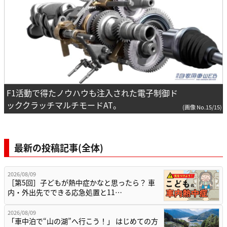
F1活動で得たノウハウも注入された電子制御ド
ッククラッチマルチモードAT。
(画像 No.15/15)
最新の投稿記事(全体)
2026/08/09
［第5回］子どもが熱中症かなと思ったら？ 車
内・外出先でできる応急処置と11…
2026/08/09
「車中泊で“山の湖”へ行こう！」 はじめての方