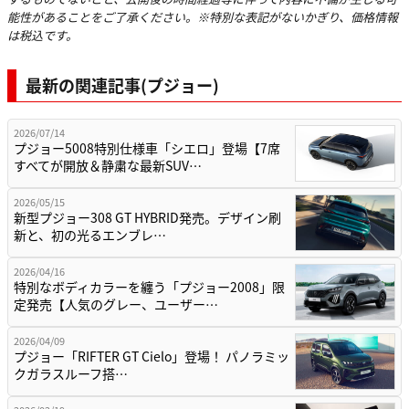
能性があることをご了承ください。※特別な表記がないかぎり、価格情報
は税込です。
最新の関連記事(プジョー)
2026/07/14
プジョー5008特別仕様車「シエロ」登場【7席
すべてが開放＆静粛な最新SUV…
2026/05/15
新型プジョー308 GT HYBRID発売。デザイン刷
新と、初の光るエンブレ…
2026/04/16
特別なボディカラーを纏う「プジョー2008」限
定発売【人気のグレー、ユーザー…
2026/04/09
プジョー「RIFTER GT Cielo」登場！ パノラミッ
クガラスルーフ搭…