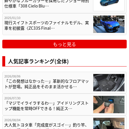
鮮やかなブルーカラーを採用したプジョー特別
仕様車「308 Cielo Blu…
2025/01/10
現行スイフトスポーツのファイナルモデル、実
車を初披露〈ZC33S Final…
もっと見る
人気記事ランキング(全体)
2026/08/06
「この発想はなかった…」革新的なフロアマッ
トが登場。純正品をそのまま活かせる…
2026/07/30
「マジでイライラするわ…」アイドリングスト
ップ機能を常時OFFできる！純正ス…
2026/08/04
大人気トヨタ車「完成度がスゴイ…」釣り竿、