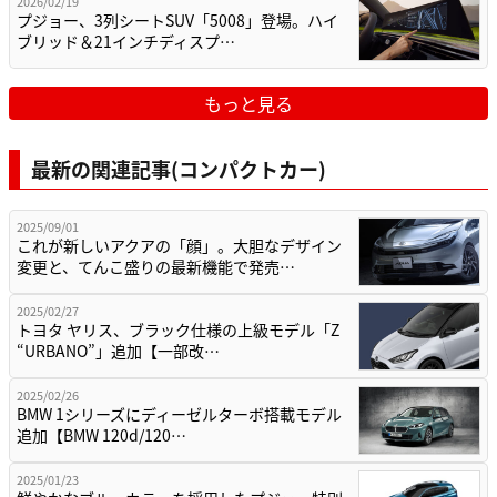
2026/02/19
プジョー、3列シートSUV「5008」登場。ハイ
ブリッド＆21インチディスプ…
もっと見る
最新の関連記事(コンパクトカー)
2025/09/01
これが新しいアクアの「顔」。大胆なデザイン
変更と、てんこ盛りの最新機能で発売…
2025/02/27
トヨタ ヤリス、ブラック仕様の上級モデル「Z
“URBANO”」追加【一部改…
2025/02/26
BMW 1シリーズにディーゼルターボ搭載モデル
追加【BMW 120d/120…
2025/01/23