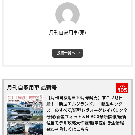
月刊自家用車(原)
投稿一覧へ
月刊自家用車 最新号
vol.
805
【月刊自家用車10月号発売】すごいぜ日
産！「新型エルグランド」「新型キック
ス」のすべて/新型レヴォーグレイバック全
研究/新型フィット＆N-BOX最新情報/最新
注目モデル攻略大作戦/新車値引き生情報
etc.
→ 詳しくはこちら