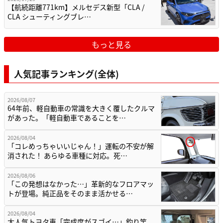
【航続距離771km】メルセデス新型「CLA /
CLA シューティングブレ…
もっと見る
人気記事ランキング(全体)
2026/08/07
64年前、軽自動車の常識を大きく覆したクルマ
があった。「軽自動車であることを…
2026/08/04
「コレめっちゃいいじゃん！」運転の不安が解
消された！ あらゆる車種に対応。死…
2026/08/06
「この発想はなかった…」革新的なフロアマッ
トが登場。純正品をそのまま活かせる…
2026/08/04
大人気トヨタ車「完成度がスゴイ…」釣り竿、