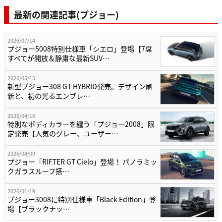
最新の関連記事(プジョー)
2026/07/14
プジョー5008特別仕様車「シエロ」登場【7席
すべてが開放＆静粛な最新SUV…
2026/05/15
新型プジョー308 GT HYBRID発売。デザイン刷
新と、初の光るエンブレ…
2026/04/16
特別なボディカラーを纏う「プジョー2008」限
定発売【人気のグレー、ユーザー…
2026/04/09
プジョー「RIFTER GT Cielo」登場！ パノラミッ
クガラスルーフ搭…
2026/01/19
プジョー3008に特別仕様車「Black Edition」登
場【ブラックナッ…