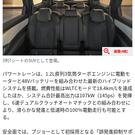
画像(4枚)
3列7シートのSUVとして登場。
パワートレーンは、1.2L直列3気筒ターボエンジンに電動モ
ーターと48Vバッテリーを組み合わせた最新のハイブリッド
システムを搭載。燃費性能はWLTCモードで18.4km/Lを達成
したほか、システム合計最高出力は107kW（145ps）を発揮
し、6速デュアルクラッチオートマチックとの組み合わせに
より、滑らかな発進と低速時の100％電動走行も可能とす
る。
安全面では、プジョーとして初採用となる「誤発進抑制サポ