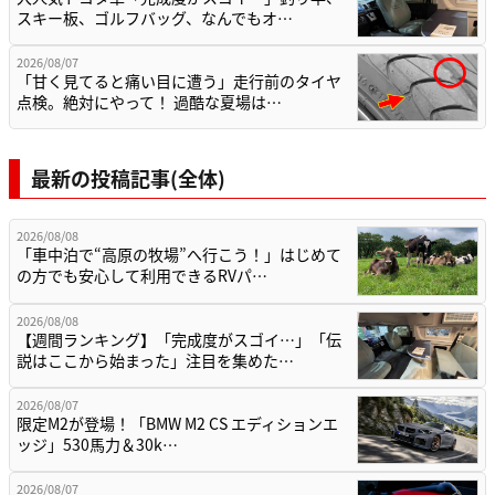
スキー板、ゴルフバッグ、なんでもオ…
2026/08/07
「甘く見てると痛い目に遭う」走行前のタイヤ
点検。絶対にやって！ 過酷な夏場は…
最新の投稿記事(全体)
2026/08/08
「車中泊で“高原の牧場”へ行こう！」はじめて
の方でも安心して利用できるRVパ…
2026/08/08
【週間ランキング】「完成度がスゴイ…」「伝
説はここから始まった」注目を集めた…
2026/08/07
限定M2が登場！「BMW M2 CS エディションエ
ッジ」530馬力＆30k…
2026/08/07