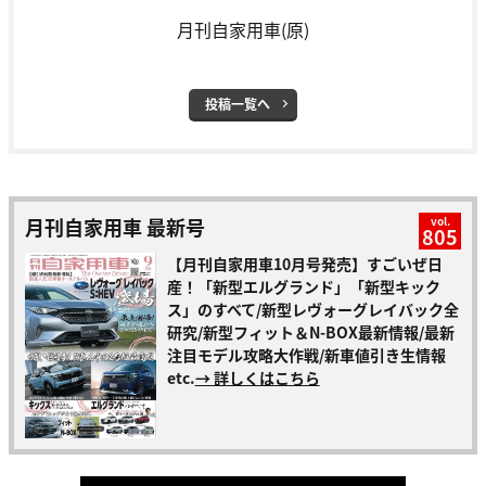
月刊自家用車(原)
投稿一覧へ
月刊自家用車 最新号
vol.
805
【月刊自家用車10月号発売】すごいぜ日
産！「新型エルグランド」「新型キック
ス」のすべて/新型レヴォーグレイバック全
研究/新型フィット＆N-BOX最新情報/最新
注目モデル攻略大作戦/新車値引き生情報
etc.
→ 詳しくはこちら