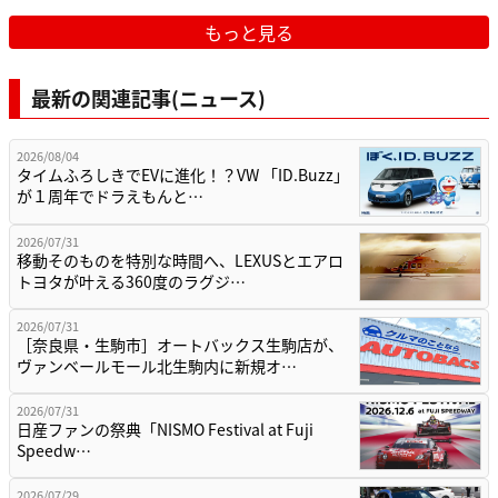
もっと見る
最新の関連記事(ニュース)
2026/08/04
タイムふろしきでEVに進化！？VW 「ID.Buzz」
が１周年でドラえもんと…
2026/07/31
移動そのものを特別な時間へ、LEXUSとエアロ
トヨタが叶える360度のラグジ…
2026/07/31
［奈良県・生駒市］オートバックス生駒店が、
ヴァンベールモール北生駒内に新規オ…
2026/07/31
日産ファンの祭典「NISMO Festival at Fuji
Speedw…
2026/07/29