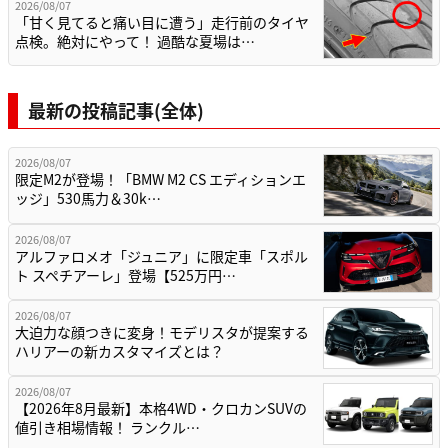
2026/08/07
「甘く見てると痛い目に遭う」走行前のタイヤ
点検。絶対にやって！ 過酷な夏場は…
最新の投稿記事(全体)
2026/08/07
限定M2が登場！「BMW M2 CS エディションエ
ッジ」530馬力＆30k…
2026/08/07
アルファロメオ「ジュニア」に限定車「スポル
ト スペチアーレ」登場【525万円…
2026/08/07
大迫力な顔つきに変身！モデリスタが提案する
ハリアーの新カスタマイズとは？
2026/08/07
【2026年8月最新】本格4WD・クロカンSUVの
値引き相場情報！ ランクル…