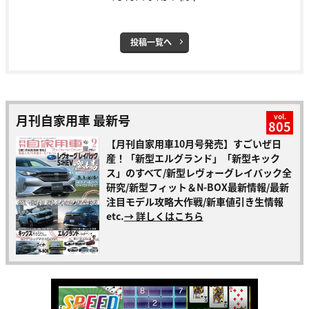
投稿一覧へ
月刊自家用車 最新号
vol.
805
【月刊自家用車10月号発売】すごいぜ日
産！「新型エルグランド」「新型キック
ス」のすべて/新型レヴォーグレイバック全
研究/新型フィット＆N-BOX最新情報/最新
注目モデル攻略大作戦/新車値引き生情報
etc.
→ 詳しくはこちら