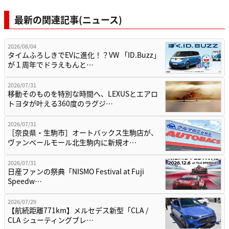
最新の関連記事(ニュース)
2026/08/04
タイムふろしきでEVに進化！？VW 「ID.Buzz」
が１周年でドラえもんと…
2026/07/31
移動そのものを特別な時間へ、LEXUSとエアロ
トヨタが叶える360度のラグジ…
2026/07/31
［奈良県・生駒市］オートバックス生駒店が、
ヴァンベールモール北生駒内に新規オ…
2026/07/31
日産ファンの祭典「NISMO Festival at Fuji
Speedw…
2026/07/29
【航続距離771km】メルセデス新型「CLA /
CLA シューティングブレ…