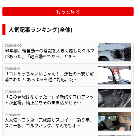
もっと見る
人気記事ランキング(全体)
2026/08/07
64年前、軽自動車の常識を大きく覆したクルマ
があった。「軽自動車であることを…
2026/08/04
「コレめっちゃいいじゃん！」運転の不安が解
消された！ あらゆる車種に対応。死…
2026/08/06
「この発想はなかった…」革新的なフロアマッ
トが登場。純正品をそのまま活かせる…
2026/08/04
大人気トヨタ車「完成度がスゴイ…」釣り竿、
スキー板、ゴルフバッグ、なんでもオ…