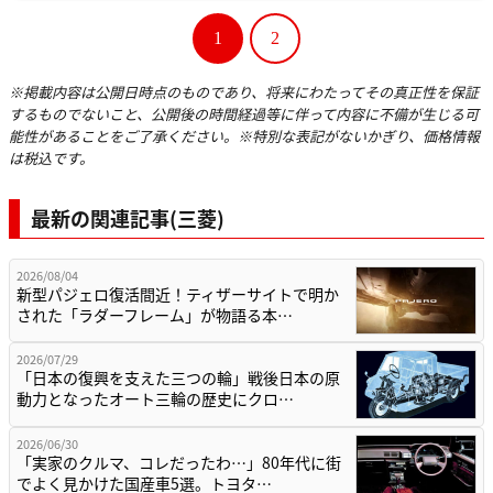
1
2
※掲載内容は公開日時点のものであり、将来にわたってその真正性を保証
するものでないこと、公開後の時間経過等に伴って内容に不備が生じる可
能性があることをご了承ください。※特別な表記がないかぎり、価格情報
は税込です。
最新の関連記事(三菱)
2026/08/04
新型パジェロ復活間近！ティザーサイトで明か
された「ラダーフレーム」が物語る本…
2026/07/29
「日本の復興を支えた三つの輪」戦後日本の原
動力となったオート三輪の歴史にクロ…
2026/06/30
「実家のクルマ、コレだったわ…」80年代に街
でよく見かけた国産車5選。トヨタ…