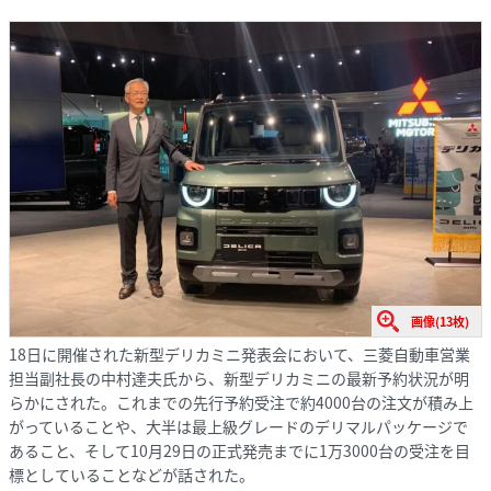
画像(13枚)
18日に開催された新型デリカミニ発表会において、三菱自動車営業
担当副社長の中村達夫氏から、新型デリカミニの最新予約状況が明
らかにされた。これまでの先行予約受注で約4000台の注文が積み上
がっていることや、大半は最上級グレードのデリマルパッケージで
あること、そして10月29日の正式発売までに1万3000台の受注を目
標としていることなどが話された。