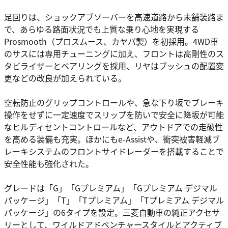
足回りは、ショックアブソーバーを高速道路から未舗装路ま
で、あらゆる路面状況でも上質な乗り心地を実現する
Prosmooth（プロスムース、カヤバ製）を初採用。4WD車
のサスには専用チューニングに加え、フロントは高剛性のス
タビライザーとベアリングを採用、リヤはブッシュの配置変
更などの改良が加えられている。
空転防止のグリップコントロールや、急な下り坂でブレーキ
操作をせずに一定速度でスリップを防いで安全に降坂が可能
なヒルディセントコントロールなど、アウトドアでの走破性
を高める装備も充実。ほかにもe-Assistや、衝突被害軽減ブ
レーキシステムのフロントサイドレーダーを搭載することで
安全性能も強化された。
グレードは「G」「Gプレミアム」「Gプレミアム デジマル
パッケージ」「T」「Tプレミアム」「Tプレミアム デジマル
パッケージ」の6タイプを設定。三菱自動車の純正アクセサ
リーとして、ワイルドアドベンチャースタイルとアクティブ