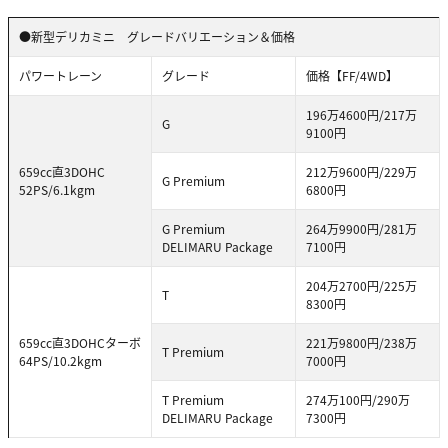
●新型デリカミニ グレードバリエーション＆価格
パワートレーン
グレード
価格【FF/4WD】
196万4600円/217万
G
9100円
659cc直3DOHC
212万9600円/229万
G Premium
52PS/6.1kgm
6800円
G Premium
264万9900円/281万
DELIMARU Package
7100円
204万2700円/225万
T
8300円
659cc直3DOHCターボ
221万9800円/238万
T Premium
64PS/10.2kgm
7000円
T Premium
274万100円/290万
DELIMARU Package
7300円