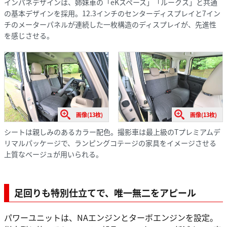
インパネデザインは、姉妹車の「eKスペース」「ルークス」と共通
の基本デザインを採用。12.3インチのセンターディスプレイと7イン
チのメーターパネルが連続した一枚構造のディスプレイが、先進性
を感じさせる。
画像(13枚)
画像(13枚)
シートは親しみのあるカラー配色。撮影車は最上級のTプレミアムデ
リマルパッケージで、ランピングコテージの家具をイメージさせる
上質なベージュが用いられる。
足回りも特別仕立てで、唯一無二をアピール
パワーユニットは、NAエンジンとターボエンジンを設定。