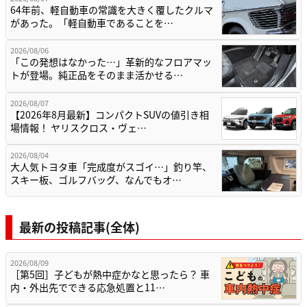
64年前、軽自動車の常識を大きく覆したクルマ
があった。「軽自動車であることを…
2026/08/06
「この発想はなかった…」革新的なフロアマッ
トが登場。純正品をそのまま活かせる…
2026/08/07
【2026年8月最新】コンパクトSUVの値引き相
場情報！ ヤリスクロス・ヴェ…
2026/08/04
大人気トヨタ車「完成度がスゴイ…」釣り竿、
スキー板、ゴルフバッグ、なんでもオ…
最新の投稿記事(全体)
2026/08/09
［第5回］子どもが熱中症かなと思ったら？ 車
内・外出先でできる応急処置と11…