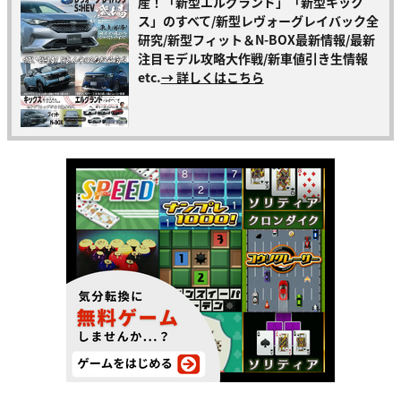
産！「新型エルグランド」「新型キック
ス」のすべて/新型レヴォーグレイバック全
研究/新型フィット＆N-BOX最新情報/最新
注目モデル攻略大作戦/新車値引き生情報
etc.
→ 詳しくはこちら