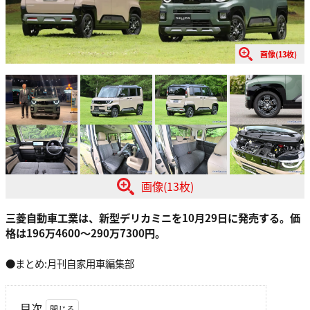
画像(13枚)
画像(13枚)
三菱自動車工業は、新型デリカミニを10月29日に発売する。価
格は196万4600〜290万7300円。
●まとめ:月刊自家用車編集部
目次