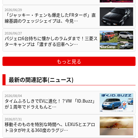
2026/06/29
「ジャッキー・チェンも爆走したFRターボ」直
線基調のウェッジシェイプは、今見…
2026/06/27
パジェロ6台持ちに懐かしのラムダまで！三菱ス
ターキャンプは「濃すぎる旧車ヘン…
もっと見る
最新の関連記事(ニュース)
2026/08/04
タイムふろしきでEVに進化！？VW 「ID.Buzz」
が１周年でドラえもんと…
2026/07/31
移動そのものを特別な時間へ、LEXUSとエアロ
トヨタが叶える360度のラグジ…