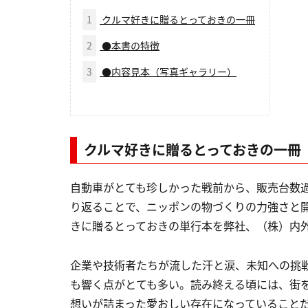
1
クルマ好きに贈るとっておきの一冊
2
●本書の特徴
3
●内容見本（写真ギャラリー）
クルマ好きに贈るとっておきの一冊
自動車がとても珍しかった戦前から、販売台数過
り返ることで、ニッポンの物づくりの力強さと
きに贈るとっておきの単行本を弊社、（株）内
企業や技術者たちが流した汗と涙、未知への挑
も響く点がとても多い。読み終える頃には、街
想いが詰まった愛おしい存在になっていること