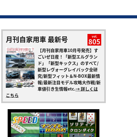
月刊自家用車 最新号
vol.
805
【月刊自家用車10月号発売】す
ごいぜ日産！「新型エルグラン
ド」「新型キックス」のすべて/
新型レヴォーグレイバック全研
究/新型フィット＆N-BOX最新情
報/最新注目モデル攻略大作戦/新
車値引き生情報etc.
→ 詳しくは
こちら