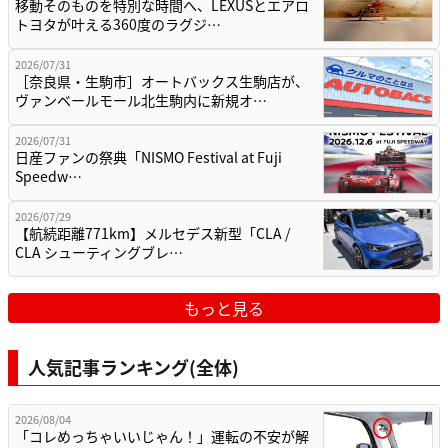
移動そのものを特別な時間へ、LEXUSとエアロ
トヨタが叶える360度のラグジ…
2026/07/31
［奈良県・生駒市］オートバックス生駒店が、
ヴァンベールモール北生駒内に新規オ…
2026/07/31
日産ファンの祭典「NISMO Festival at Fuji
Speedw…
2026/07/29
【航続距離771km】メルセデス新型「CLA /
CLA シューティングブレ…
もっと見る
人気記事ランキング(全体)
2026/08/04
「コレめっちゃいいじゃん！」運転の不安が解