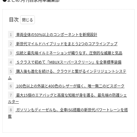
目次
1
車両全体の50%以上のコンポーネントを新規設計
2
新世代マイルドハイブリッドをまとう2つのコアラインアップ
3
伝統と最先端イルミネーションが織りなす、圧倒的な威厳と気品
4
Ｓクラスで初めて「MBUXスーパースクリーン」を全車標準装備
5
購入後も進化を続ける、クラウドと繋がるインテリジェントシステ
ム
6
100色以上の外装と400色のレザーが描く、唯一無二のビスポーク
7
最大15個のエアバッグと高度な知能が身を護る、最先端の防護シェ
ルター
8
ガソリンもディーゼルも、全車ISG搭載の新世代パワートレーンを搭
載