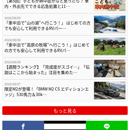
［第5回］子どもが熱中症かなと思ったら？ 車
内・外出先でできる応急処置と11…
2026/08/09
「車中泊で“山の湖”へ行こう！」 はじめての方
でも安心して利用できるRVパー…
2026/08/08
「車中泊で“高原の牧場”へ行こう！」はじめて
の方でも安心して利用できるRVパ…
2026/08/08
【週間ランキング】「完成度がスゴイ…」「伝
説はここから始まった」注目を集めた…
2026/08/07
限定M2が登場！「BMW M2 CS エディションエ
ッジ」530馬力＆30k…
もっと見る