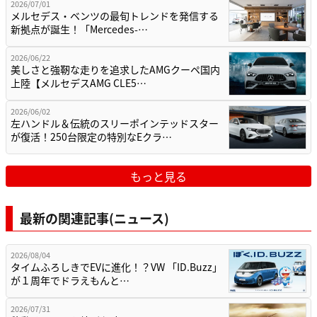
2026/07/01
メルセデス・ベンツの最旬トレンドを発信する
新拠点が誕生！「Mercedes-…
2026/06/22
美しさと強靭な走りを追求したAMGクーペ国内
上陸【メルセデスAMG CLE5…
2026/06/02
左ハンドル＆伝統のスリーポインテッドスター
が復活！250台限定の特別なEクラ…
もっと見る
最新の関連記事(ニュース)
2026/08/04
タイムふろしきでEVに進化！？VW 「ID.Buzz」
が１周年でドラえもんと…
2026/07/31