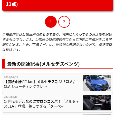
12点)
1
2
※掲載内容は公開日時点のものであり、将来にわたってその真正性を保証
するものでないこと、公開後の時間経過等に伴って内容に不備が生じる可
能性があることをご了承ください。※特別な表記がないかぎり、価格情報
は税込です。
最新の関連記事(メルセデスベンツ)
2026/07/29
【航続距離771km】メルセデス新型「CLA /
CLA シューティングブレ…
2026/07/09
新世代モデルなのに抜群のコスパ！「メルセデ
スCLA」登場。美しすぎる「クーペ…