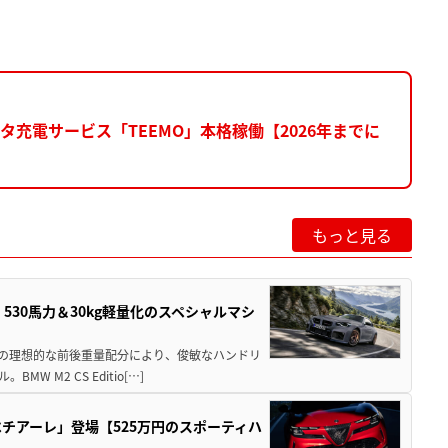
充電サービス「TEEMO」本格稼働【2026年までに
もっと見る
」530馬力＆30kg軽量化のスペシャルマシ
50の理想的な前後重量配分により、俊敏なハンドリ
M2 CS Editio[…]
チアーレ」登場【525万円のスポーティハ