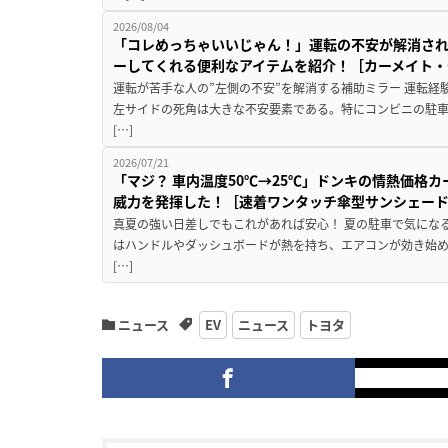
2026/08/04
「コレめっちゃいいじゃん！」運転の不安が解消され
ーしてくれる便利なアイテムを紹介！［カーメイト・CZ
運転が苦手な人の”左側の不安”を解消する補助ミラー 運転経
左サイドの死角は大きな不安要素である。特にコンビニの駐
[…]
2026/07/21
「マジ？ 車内温度50℃→25℃」ドンキの情熱価格
威力を発揮した！［速着ワンタッチ傘型サンシェー
真夏の強い日差しでもこれがあれば安心！ 夏の駐車で気にな
はハンドルやダッシュボードが熱を持ち、エアコンが効き始め
[…]
ニュース
EV
ニュース
トヨタ