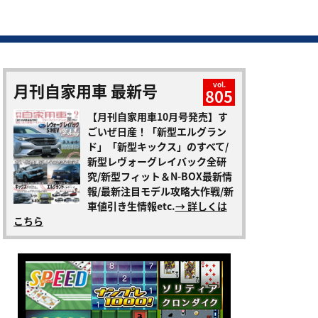
月刊自家用車 最新号
vol.
805
【月刊自家用車10月号発売】す
ごいぜ日産！「新型エルグラン
ド」「新型キックス」のすべて/
新型レヴォーグレイバック全研
究/新型フィット＆N-BOX最新情
報/最新注目モデル攻略大作戦/新
車値引き生情報etc.
→ 詳しくは
こちら