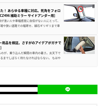
た！ あらゆる車種に対応。死角をフォロ
496 補助ミラー サイドアンダー用］
験が浅い人や車幅感覚に自信がない人にとって、
車場や狭い道路での幅寄せ、縁石ギリギリまで車
カー用品を検証。さすがのアイデアがガチで
ド］
るのが、乗り込んだ瞬間の車内の暑さ。炎天下で
るまでしばらく待たなければならない。 もはや