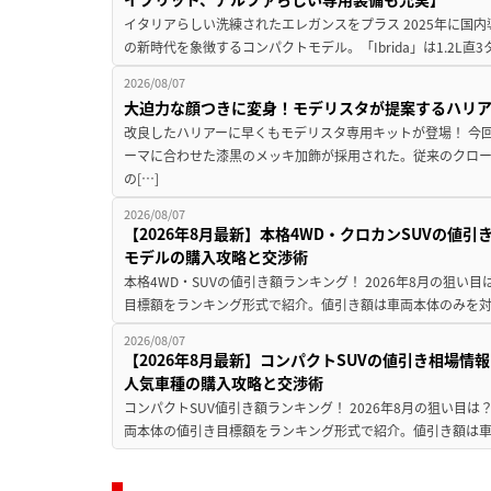
イタリアらしい洗練されたエレガンスをプラス 2025年に国内
の新時代を象徴するコンパクトモデル。「Ibrida」は1.2L直3
2026/08/07
大迫力な顔つきに変身！モデリスタが提案するハリ
改良したハリアーに早くもモデリスタ専用キットが登場！ 今
ーマに合わせた漆黒のメッキ加飾が採用された。従来のクロ
の[…]
2026/08/07
【2026年8月最新】本格4WD・クロカンSUVの値
モデルの購入攻略と交渉術
本格4WD・SUVの値引き額ランキング！ 2026年8月の狙い目
目標額をランキング形式で紹介。値引き額は車両本体のみを対
2026/08/07
【2026年8月最新】コンパクトSUVの値引き相場情報
人気車種の購入攻略と交渉術
コンパクトSUV値引き額ランキング！ 2026年8月の狙い目は？
両本体の値引き目標額をランキング形式で紹介。値引き額は車