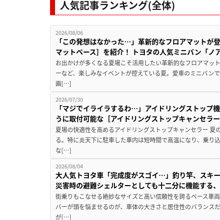
人気記事ランキング(全体)
2026/08/06
「この発想はなかった…」革新的なフロアマットが
マットベース］を紹介！ トヨタの人気ミニバン「ノ
お出かけが多くなる夏場こそ活用したい革新的なフロアマット
ーなど、楽しみなイベントが控えている夏。愛車のミニバン
画[…]
2026/07/30
「マジでイライラするわ…」アイドリングストップ機
うに取付可能な［アイドリングストップキャンセラ
夏場の快適性を高めるアイドリングストップキャンセラー 夏
る。特に炎天下に駐車した車内は短時間で高温になり、乗り
な[…]
2026/08/04
大人気トヨタ車「完成度がスゴイ…」釣り竿、スキー
災害時の避難シェルターとしても十二分に機能する
街乗りもこなせる絶妙なサイズと高い信頼性を誇るベース車両
バーが頭を悩ませるのが、車体の大きさと居住性のバランス
が[…]