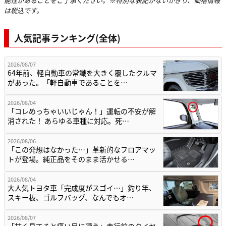
能性があることをご了承ください。※特別な表記がないかぎり、価格情報
は税込です。
人気記事ランキング(全体)
2026/08/07
64年前、軽自動車の常識を大きく覆したクルマ
があった。「軽自動車であることを…
2026/08/04
「コレめっちゃいいじゃん！」運転の不安が解
消された！ あらゆる車種に対応。死…
2026/08/06
「この発想はなかった…」革新的なフロアマッ
トが登場。純正品をそのまま活かせる…
2026/08/04
大人気トヨタ車「完成度がスゴイ…」釣り竿、
スキー板、ゴルフバッグ、なんでもオ…
2026/08/07