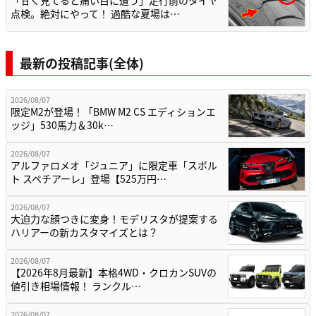
「甘く見てると痛い目に遭う」走行前のタイヤ
点検。絶対にやって！ 過酷な夏場は…
最新の投稿記事(全体)
2026/08/07
限定M2が登場！「BMW M2 CS エディションエ
ッジ」530馬力＆30k…
2026/08/07
アルファロメオ「ジュニア」に限定車「スポル
ト スペチアーレ」登場【525万円…
2026/08/07
大迫力な顔つきに変身！モデリスタが提案する
ハリアーの新カスタマイズとは？
2026/08/07
【2026年8月最新】本格4WD・クロカンSUVの
値引き相場情報！ ランクル…
2026/08/07