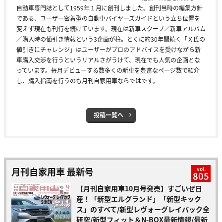
自動車専門誌として1959年１月に創刊しました。創刊当時の編集方針
である、ユーザー密着型の自動車バイヤーズガイドという立ち位置を
変えず現在も刊行を続けています。現在は新車スクープ／新車アルバム
／購入時の値引き情報という3企画が柱。とくに約30年間続く「Ｘ氏の
値引きにチャレンジ」はユーザーがプロのアドバイスを受けながら新
車購入交渉を行うというリアルさがうけて、現在でも人気の企画とな
っています。毎月デビューする数多くの新車を豊富なページ数で紹介
し、購入指南を行うのも月刊自家用車ならではです。
投稿一覧へ
月刊自家用車 最新号
vol.
805
【月刊自家用車10月号発売】すごいぜ日
産！「新型エルグランド」「新型キック
ス」のすべて/新型レヴォーグレイバック全
研究/新型フィット＆N-BOX最新情報/最新