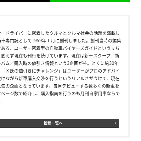
ナードライバーに密着したクルマとクルマ社会の話題を満載し
動車専門誌として1959年１月に創刊しました。創刊当時の編集
である、ユーザー密着型の自動車バイヤーズガイドという立ち
を変えず現在も刊行を続けています。現在は新車スクープ／新
ルバム／購入時の値引き情報という3企画が柱。とくに約30年
く「Ｘ氏の値引きにチャレンジ」はユーザーがプロのアドバイ
受けながら新車購入交渉を行うというリアルさがうけて、現在
人気の企画となっています。毎月デビューする数多くの新車を
なページ数で紹介し、購入指南を行うのも月刊自家用車ならで
す。
投稿一覧へ