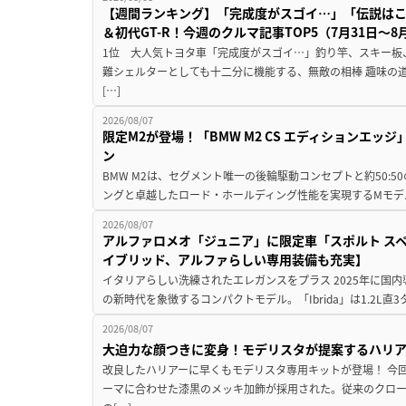
【週間ランキング】「完成度がスゴイ…」「伝説は
＆初代GT-R！今週のクルマ記事TOP5（7月31日〜8
1位 大人気トヨタ車「完成度がスゴイ…」釣り竿、スキー板
難シェルターとしても十二分に機能する、無敵の相棒 趣味の
[…]
2026/08/07
限定M2が登場！「BMW M2 CS エディションエッジ
ン
BMW M2は、セグメント唯一の後輪駆動コンセプトと約50:
ングと卓越したロード・ホールディング性能を実現するMモデル。BMW 
2026/08/07
アルファロメオ「ジュニア」に限定車「スポルト スペ
イブリッド、アルファらしい専用装備も充実】
イタリアらしい洗練されたエレガンスをプラス 2025年に国内
の新時代を象徴するコンパクトモデル。「Ibrida」は1.2L直3
2026/08/07
大迫力な顔つきに変身！モデリスタが提案するハリ
改良したハリアーに早くもモデリスタ専用キットが登場！ 今
ーマに合わせた漆黒のメッキ加飾が採用された。従来のクロ