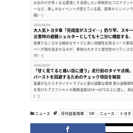
お出かけが多くなる夏場こそ活用したい革新的なフロアマット
ーなど、楽しみなイベントが控えている夏。愛車のミニバン
画[…]
2026/08/04
大人気トヨタ車「完成度がスゴイ…」釣り竿、スキー
災害時の避難シェルターとしても十二分に機能する
街乗りもこなせる絶妙なサイズと高い信頼性を誇るベース車両
バーが頭を悩ませるのが、車体の大きさと居住性のバランス
が[…]
2026/08/07
「甘く見てると痛い目に遭う」走行前のタイヤ点検。
バーストを回避するためのチェック項目を解説
猛暑がもたらすタイヤトラブルと夏の過酷な環境 夏の道路環
を受けたアスファルトの路面温度は50〜60℃以上に達し、
[…]
ニュース
月刊自家用車
GR
ニュース
トヨタ