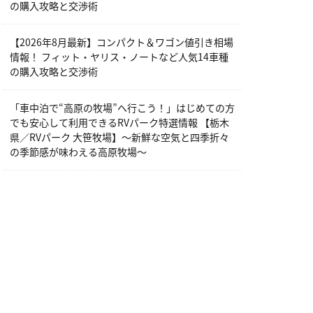
の購入攻略と交渉術
【2026年8月最新】コンパクト＆ワゴン値引き相場
情報！ フィット・ヤリス・ノートなど人気14車種
の購入攻略と交渉術
「車中泊で“高原の牧場”へ行こう！」はじめての方
でも安心して利用できるRVパーク特選情報 【栃木
県／RVパーク 大笹牧場】～新鮮な空気と四季折々
の季節感が味わえる高原牧場～