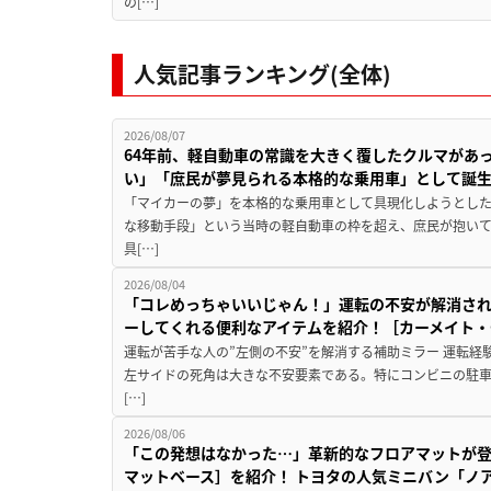
の[…]
人気記事ランキング(全体)
2026/08/07
64年前、軽自動車の常識を大きく覆したクルマがあ
い」「庶民が夢見られる本格的な乗用車」として誕
「マイカーの夢」を本格的な乗用車として具現化しようとした
な移動手段」という当時の軽自動車の枠を超え、庶民が抱い
具[…]
2026/08/04
「コレめっちゃいいじゃん！」運転の不安が解消され
ーしてくれる便利なアイテムを紹介！［カーメイト・CZ
運転が苦手な人の”左側の不安”を解消する補助ミラー 運転経
左サイドの死角は大きな不安要素である。特にコンビニの駐
[…]
2026/08/06
「この発想はなかった…」革新的なフロアマットが
マットベース］を紹介！ トヨタの人気ミニバン「ノ