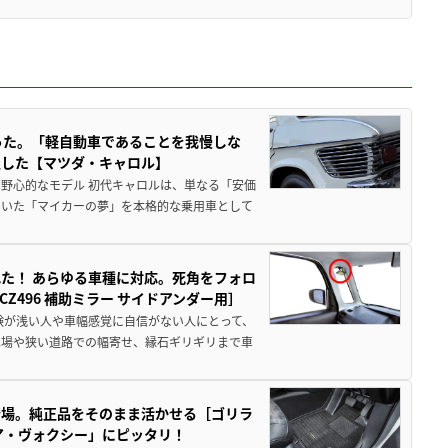
った。「軽自動車であることを我慢しな
生した【マツダ・キャロル】
野心的なモデル 初代キャロルは、単なる「安価
ていた「マイカーの夢」を本格的な乗用車として
た！ あらゆる車種に対応。死角をフォロ
496 補助ミラー サイドアンダー用］
験が浅い人や車幅感覚に自信がない人にとって、
車場や狭い道路での幅寄せ、縁石ギリギリまで車
登場。純正品をそのまま活かせる［ゴリラ
ア・ヴォクシー」にピッタリ！