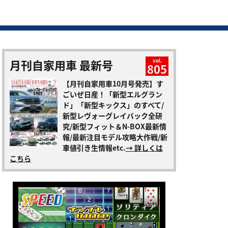
月刊自家用車 最新号
vol.
805
【月刊自家用車10月号発売】す
ごいぜ日産！「新型エルグラン
ド」「新型キックス」のすべて/
新型レヴォーグレイバック全研
究/新型フィット＆N-BOX最新情
報/最新注目モデル攻略大作戦/新
車値引き生情報etc.
→ 詳しくは
こちら