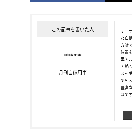
この記事を書いた人
オー
た自
方針
位置
車ア
間続
月刊自家用車
スを
でも
豊富
はで