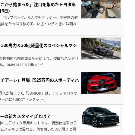
ここから始まった」注目を集めたトヨタ車
月6日）
、ゴルフバッグ、なんでもオッケー。災害時の避
道具をたっぷり積めて、いざというときには頼れ
」530馬力＆30kg軽量化のスペシャルマシ
50の理想的な前後重量配分により、俊敏なハンドリ
M2 CS Editio[…]
チアーレ」登場【525万円のスポーティハ
導入が始まった「JUNIOR」は、アルファロメオ
ターボに6速DCT（システ[…]
アーの新カスタマイズとは？
回のモデリスタ専用キットでは、特別仕様車のテ
ームメッキとは異なる、落ち着いた深い輝きと黒