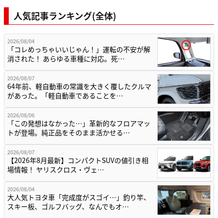
人気記事ランキング(全体)
2026/08/04
「コレめっちゃいいじゃん！」運転の不安が解
消された！ あらゆる車種に対応。死…
2026/08/07
64年前、軽自動車の常識を大きく覆したクルマ
があった。「軽自動車であることを…
2026/08/06
「この発想はなかった…」革新的なフロアマッ
トが登場。純正品をそのまま活かせる…
2026/08/07
【2026年8月最新】コンパクトSUVの値引き相
場情報！ ヤリスクロス・ヴェ…
2026/08/04
大人気トヨタ車「完成度がスゴイ…」釣り竿、
スキー板、ゴルフバッグ、なんでもオ…