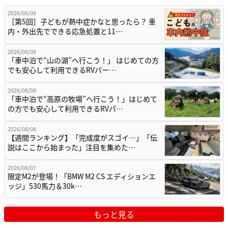
2026/08/09
［第5回］子どもが熱中症かなと思ったら？ 車
内・外出先でできる応急処置と11…
2026/08/09
「車中泊で“山の湖”へ行こう！」 はじめての方
でも安心して利用できるRVパー…
2026/08/08
「車中泊で“高原の牧場”へ行こう！」はじめて
の方でも安心して利用できるRVパ…
2026/08/08
【週間ランキング】「完成度がスゴイ…」「伝
説はここから始まった」注目を集めた…
2026/08/07
限定M2が登場！「BMW M2 CS エディションエ
ッジ」530馬力＆30k…
もっと見る