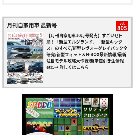
月刊自家用車 最新号
vol.
805
【月刊自家用車10月号発売】すごいぜ日
産！「新型エルグランド」「新型キック
ス」のすべて/新型レヴォーグレイバック全
研究/新型フィット＆N-BOX最新情報/最新
注目モデル攻略大作戦/新車値引き生情報
etc.
→ 詳しくはこちら