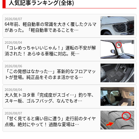
人気記事ランキング(全体)
2026/08/07
64年前、軽自動車の常識を大きく覆したクルマ
があった。「軽自動車であることを…
2026/08/04
「コレめっちゃいいじゃん！」運転の不安が解
消された！ あらゆる車種に対応。死…
2026/08/06
「この発想はなかった…」革新的なフロアマッ
トが登場。純正品をそのまま活かせる…
2026/08/04
大人気トヨタ車「完成度がスゴイ…」釣り竿、
スキー板、ゴルフバッグ、なんでもオ…
2026/08/07
「甘く見てると痛い目に遭う」走行前のタイヤ
点検。絶対にやって！ 過酷な夏場は…