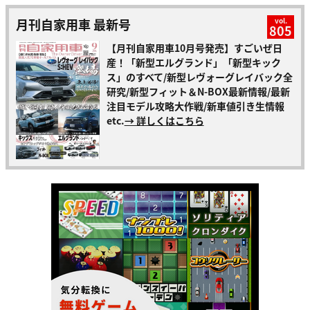
月刊自家用車 最新号
vol.
805
【月刊自家用車10月号発売】すごいぜ日
産！「新型エルグランド」「新型キック
ス」のすべて/新型レヴォーグレイバック全
研究/新型フィット＆N-BOX最新情報/最新
注目モデル攻略大作戦/新車値引き生情報
etc.
→ 詳しくはこちら