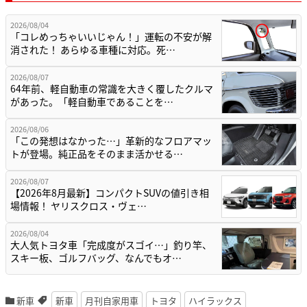
2026/08/04
「コレめっちゃいいじゃん！」運転の不安が解
消された！ あらゆる車種に対応。死…
2026/08/07
64年前、軽自動車の常識を大きく覆したクルマ
があった。「軽自動車であることを…
2026/08/06
「この発想はなかった…」革新的なフロアマッ
トが登場。純正品をそのまま活かせる…
2026/08/07
【2026年8月最新】コンパクトSUVの値引き相
場情報！ ヤリスクロス・ヴェ…
2026/08/04
大人気トヨタ車「完成度がスゴイ…」釣り竿、
スキー板、ゴルフバッグ、なんでもオ…
新車
新車
月刊自家用車
トヨタ
ハイラックス