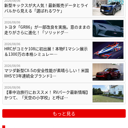
2026/08/06
新型キックスが大人気！最新販売データとライ
バルから見える「選ばれるワケ」
2026/08/06
トヨタ「GR86」が一部改良を実施。意のままの
走りがさらに進化！「ソリッドグ…
2026/08/06
HRCがコミケ108に初出展！本物F1マシン展示
＆1300万の本格シミュレー…
2026/08/06
マツダ新型CX-5の安全性能が素晴らしい！米国
IIHSで3年連続全ブランド1…
2026/08/06
【車中泊旅行におススメ！ RVパーク最新情報】
かつて、「天空の小学校」と呼ば…
もっと見る