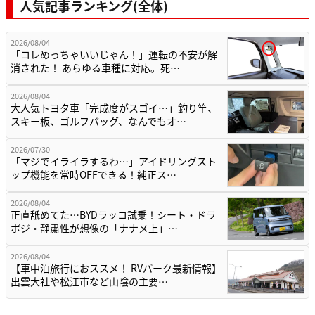
人気記事ランキング(全体)
2026/08/04
「コレめっちゃいいじゃん！」運転の不安が解
消された！ あらゆる車種に対応。死…
2026/08/04
大人気トヨタ車「完成度がスゴイ…」釣り竿、
スキー板、ゴルフバッグ、なんでもオ…
2026/07/30
「マジでイライラするわ…」アイドリングスト
ップ機能を常時OFFできる！純正ス…
2026/08/04
正直舐めてた…BYDラッコ試乗！シート・ドラ
ポジ・静粛性が想像の「ナナメ上」…
2026/08/04
【車中泊旅行におススメ！ RVパーク最新情報】
出雲大社や松江市など山陰の主要…