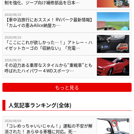
制を強化、ジープ向け補修部品を日本…
2026/08/10
【車中泊旅行におススメ！ RVパーク最新情報】
「カムイの恵みAlice納屋カ…
2026/08/10
「ここにこれが欲しかった…！」アトレー・ハ
イゼットカーゴの「収納ない」「充電…
2026/08/10
その迫力ある重厚なスタイルから“重戦車”とも
呼ばれたハイパワー４WDスポーツ…
もっと見る
人気記事ランキング(全体)
2026/08/04
「コレめっちゃいいじゃん！」運転の不安が解
消された！ あらゆる車種に対応。死…