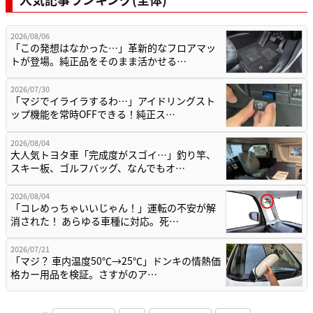
2026/08/06
「この発想はなかった…」革新的なフロアマッ
トが登場。純正品をそのまま活かせる…
2026/07/30
「マジでイライラするわ…」アイドリングスト
ップ機能を常時OFFできる！純正ス…
2026/08/04
大人気トヨタ車「完成度がスゴイ…」釣り竿、
スキー板、ゴルフバッグ、なんでもオ…
2026/08/04
「コレめっちゃいいじゃん！」運転の不安が解
消された！ あらゆる車種に対応。死…
2026/07/21
「マジ？ 車内温度50℃→25℃」ドンキの情熱価
格カー用品を検証。さすがのア…