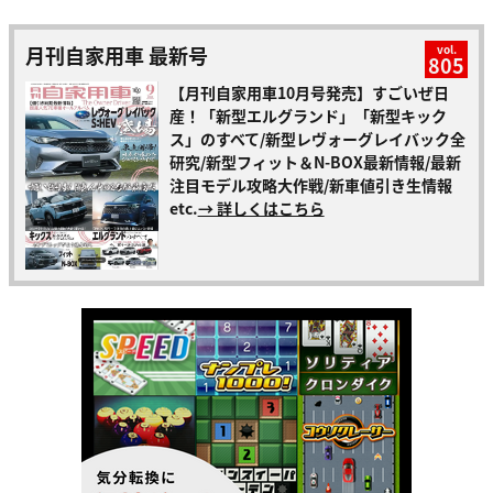
月刊自家用車 最新号
vol.
805
【月刊自家用車10月号発売】すごいぜ日
産！「新型エルグランド」「新型キック
ス」のすべて/新型レヴォーグレイバック全
研究/新型フィット＆N-BOX最新情報/最新
注目モデル攻略大作戦/新車値引き生情報
etc.
→ 詳しくはこちら