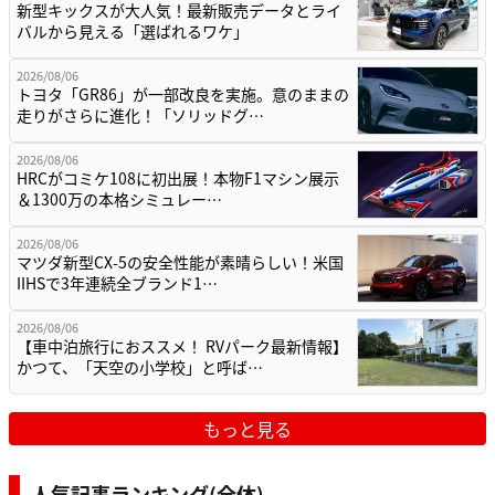
新型キックスが大人気！最新販売データとライ
バルから見える「選ばれるワケ」
2026/08/06
トヨタ「GR86」が一部改良を実施。意のままの
走りがさらに進化！「ソリッドグ…
2026/08/06
HRCがコミケ108に初出展！本物F1マシン展示
＆1300万の本格シミュレー…
2026/08/06
マツダ新型CX-5の安全性能が素晴らしい！米国
IIHSで3年連続全ブランド1…
2026/08/06
【車中泊旅行におススメ！ RVパーク最新情報】
かつて、「天空の小学校」と呼ば…
もっと見る
人気記事ランキング(全体)