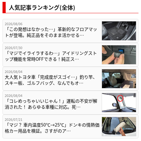
人気記事ランキング(全体)
2026/08/06
「この発想はなかった…」革新的なフロアマッ
トが登場。純正品をそのまま活かせる…
2026/07/30
「マジでイライラするわ…」アイドリングスト
ップ機能を常時OFFできる！純正ス…
2026/08/04
大人気トヨタ車「完成度がスゴイ…」釣り竿、
スキー板、ゴルフバッグ、なんでもオ…
2026/08/04
「コレめっちゃいいじゃん！」運転の不安が解
消された！ あらゆる車種に対応。死…
2026/07/21
「マジ？ 車内温度50℃→25℃」ドンキの情熱価
格カー用品を検証。さすがのア…