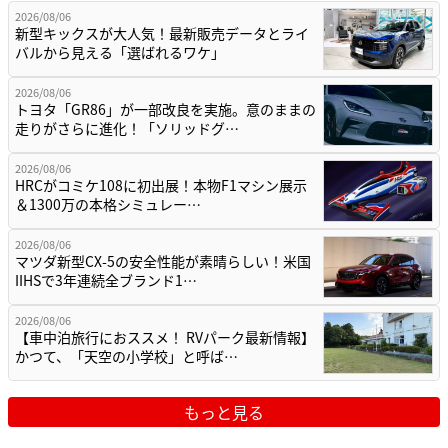
2026/08/06
新型キックスが大人気！最新販売データとライ
バルから見える「選ばれるワケ」
2026/08/06
トヨタ「GR86」が一部改良を実施。意のままの
走りがさらに進化！「ソリッドグ…
2026/08/06
HRCがコミケ108に初出展！本物F1マシン展示
＆1300万の本格シミュレー…
2026/08/06
マツダ新型CX-5の安全性能が素晴らしい！米国
IIHSで3年連続全ブランド1…
2026/08/06
【車中泊旅行におススメ！ RVパーク最新情報】
かつて、「天空の小学校」と呼ば…
もっと見る