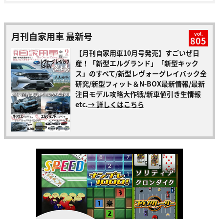
月刊自家用車 最新号
vol.
805
【月刊自家用車10月号発売】すごいぜ日
産！「新型エルグランド」「新型キック
ス」のすべて/新型レヴォーグレイバック全
研究/新型フィット＆N-BOX最新情報/最新
注目モデル攻略大作戦/新車値引き生情報
etc.
→ 詳しくはこちら