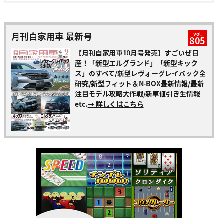
月刊自家用車 最新号
vol.
805
【月刊自家用車10月号発売】すごいぜ日
産！「新型エルグランド」「新型キック
ス」のすべて/新型レヴォーグレイバック全
研究/新型フィット＆N-BOX最新情報/最新
注目モデル攻略大作戦/新車値引き生情報
etc.
→ 詳しくはこちら