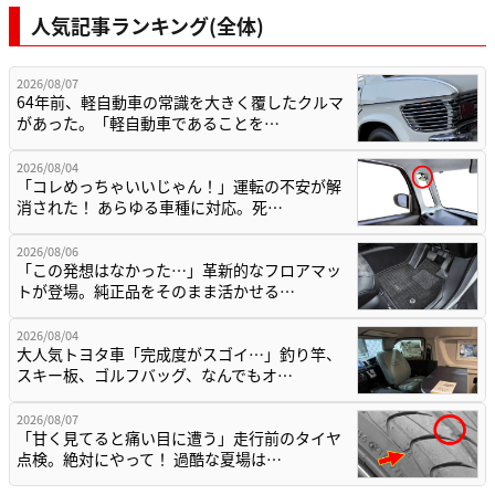
人気記事ランキング(全体)
2026/08/07
64年前、軽自動車の常識を大きく覆したクルマ
があった。「軽自動車であることを…
2026/08/04
「コレめっちゃいいじゃん！」運転の不安が解
消された！ あらゆる車種に対応。死…
2026/08/06
「この発想はなかった…」革新的なフロアマッ
トが登場。純正品をそのまま活かせる…
2026/08/04
大人気トヨタ車「完成度がスゴイ…」釣り竿、
スキー板、ゴルフバッグ、なんでもオ…
2026/08/07
「甘く見てると痛い目に遭う」走行前のタイヤ
点検。絶対にやって！ 過酷な夏場は…