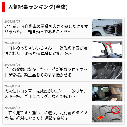
人気記事ランキング(全体)
2026/08/07
64年前、軽自動車の常識を大きく覆したクルマ
があった。「軽自動車であることを…
2026/08/04
「コレめっちゃいいじゃん！」運転の不安が解
消された！ あらゆる車種に対応。死…
2026/08/06
「この発想はなかった…」革新的なフロアマッ
トが登場。純正品をそのまま活かせる…
2026/08/04
大人気トヨタ車「完成度がスゴイ…」釣り竿、
スキー板、ゴルフバッグ、なんでもオ…
2026/08/07
「甘く見てると痛い目に遭う」走行前のタイヤ
点検。絶対にやって！ 過酷な夏場は…