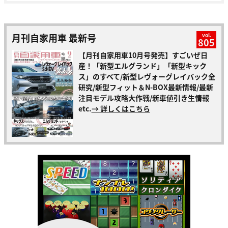
月刊自家用車 最新号
vol.
805
【月刊自家用車10月号発売】すごいぜ日
産！「新型エルグランド」「新型キック
ス」のすべて/新型レヴォーグレイバック全
研究/新型フィット＆N-BOX最新情報/最新
注目モデル攻略大作戦/新車値引き生情報
etc.
→ 詳しくはこちら