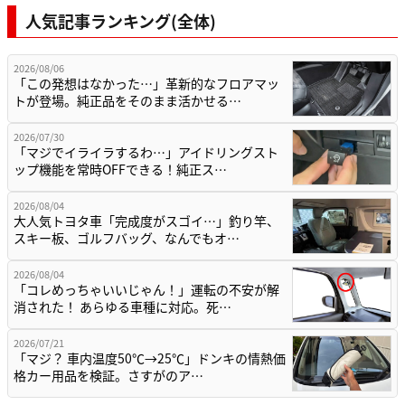
人気記事ランキング(全体)
2026/08/06
「この発想はなかった…」革新的なフロアマッ
トが登場。純正品をそのまま活かせる…
2026/07/30
「マジでイライラするわ…」アイドリングスト
ップ機能を常時OFFできる！純正ス…
2026/08/04
大人気トヨタ車「完成度がスゴイ…」釣り竿、
スキー板、ゴルフバッグ、なんでもオ…
2026/08/04
「コレめっちゃいいじゃん！」運転の不安が解
消された！ あらゆる車種に対応。死…
2026/07/21
「マジ？ 車内温度50℃→25℃」ドンキの情熱価
格カー用品を検証。さすがのア…