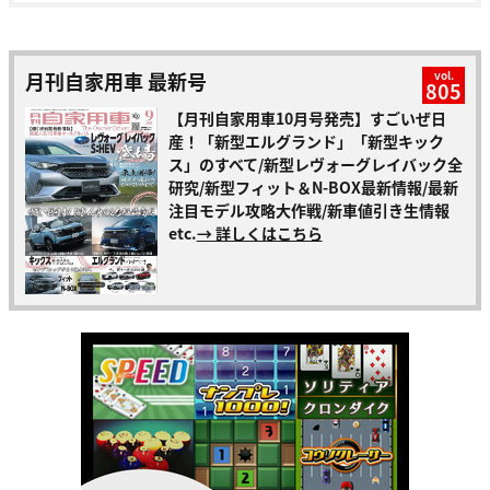
月刊自家用車 最新号
vol.
805
【月刊自家用車10月号発売】すごいぜ日
産！「新型エルグランド」「新型キック
ス」のすべて/新型レヴォーグレイバック全
研究/新型フィット＆N-BOX最新情報/最新
注目モデル攻略大作戦/新車値引き生情報
etc.
→ 詳しくはこちら