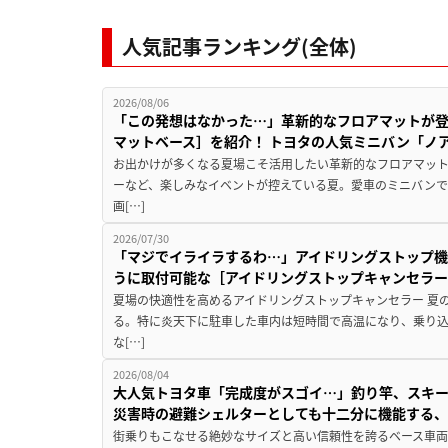
人気記事ランキング(全体)
2026/08/06
「この発想はなかった…」革新的なフロアマットが
マットベース］を紹介！ トヨタの人気ミニバン「ノ
お出かけが多くなる夏場こそ活用したい革新的なフロアマット
ーなど、楽しみなイベントが控えている夏。愛車のミニバン
画[…]
2026/07/30
「マジでイライラするわ…」アイドリングストップ機
うに取付可能な［アイドリングストップキャンセラ
夏場の快適性を高めるアイドリングストップキャンセラー 夏
る。特に炎天下に駐車した車内は短時間で高温になり、乗り
な[…]
2026/08/04
大人気トヨタ車「完成度がスゴイ…」釣り竿、スキー
災害時の避難シェルターとしても十二分に機能する
街乗りもこなせる絶妙なサイズと高い信頼性を誇るベース車両