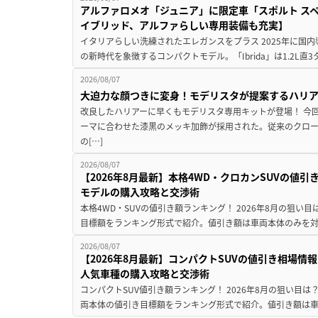
アルファロメオ「ジュニア」に限定車「スポルト スペ
イブリッド、アルファらしい専用装備も充実】
イタリアらしい洗練されたエレガンスをプラス 2025年に国内
の新時代を象徴するコンパクトモデル。「Ibrida」は1.2L直3
2026/08/07
大迫力な顔つきに変身！モデリスタが提案するハリ
改良したハリアーに早くもモデリスタ専用キットが登場！ 今
ーマに合わせた漆黒のメッキ加飾が採用された。従来のクロ
の[…]
2026/08/07
【2026年8月最新】本格4WD・クロカンSUVの値
モデルの購入攻略と交渉術
本格4WD・SUVの値引き額ランキング！ 2026年8月の狙い目
目標額をランキング形式で紹介。値引き額は車両本体のみを対
2026/08/07
【2026年8月最新】コンパクトSUVの値引き相場情報
人気車種の購入攻略と交渉術
コンパクトSUV値引き額ランキング！ 2026年8月の狙い目は？
両本体の値引き目標額をランキング形式で紹介。値引き額は車