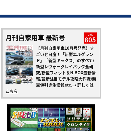
月刊自家用車 最新号
vol.
805
【月刊自家用車10月号発売】す
ごいぜ日産！「新型エルグラン
ド」「新型キックス」のすべて/
新型レヴォーグレイバック全研
究/新型フィット＆N-BOX最新情
報/最新注目モデル攻略大作戦/新
車値引き生情報etc.
→ 詳しくは
こちら