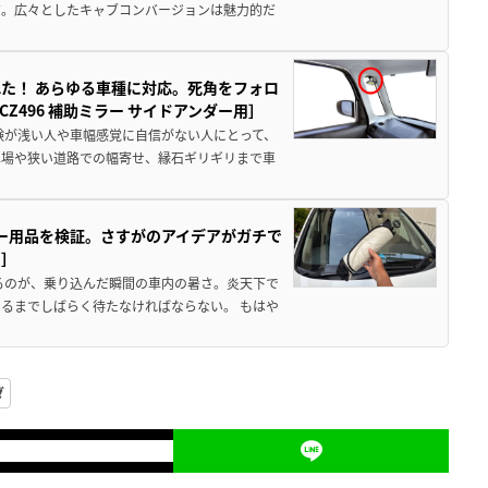
だ。広々としたキャブコンバージョンは魅力的だ
た！ あらゆる車種に対応。死角をフォロ
496 補助ミラー サイドアンダー用］
験が浅い人や車幅感覚に自信がない人にとって、
車場や狭い道路での幅寄せ、縁石ギリギリまで車
カー用品を検証。さすがのアイデアがガチで
ド］
るのが、乗り込んだ瞬間の車内の暑さ。炎天下で
るまでしばらく待たなければならない。 もはや
ダ