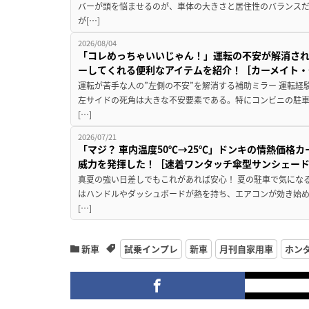
バーが頭を悩ませるのが、車体の大きさと居住性のバランス
が[…]
2026/08/04
「コレめっちゃいいじゃん！」運転の不安が解消され
ーしてくれる便利なアイテムを紹介！［カーメイト・CZ
運転が苦手な人の”左側の不安”を解消する補助ミラー 運転経
左サイドの死角は大きな不安要素である。特にコンビニの駐
[…]
2026/07/21
「マジ？ 車内温度50℃→25℃」ドンキの情熱価格
威力を発揮した！［速着ワンタッチ傘型サンシェー
真夏の強い日差しでもこれがあれば安心！ 夏の駐車で気にな
はハンドルやダッシュボードが熱を持ち、エアコンが効き始め
[…]
新車
試乗インプレ
新車
月刊自家用車
ホン