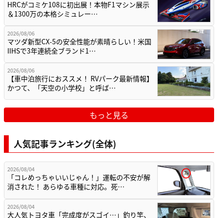
HRCがコミケ108に初出展！本物F1マシン展示
＆1300万の本格シミュレー…
2026/08/06
マツダ新型CX-5の安全性能が素晴らしい！米国
IIHSで3年連続全ブランド1…
2026/08/06
【車中泊旅行におススメ！ RVパーク最新情報】
かつて、「天空の小学校」と呼ば…
もっと見る
人気記事ランキング(全体)
2026/08/04
「コレめっちゃいいじゃん！」運転の不安が解
消された！ あらゆる車種に対応。死…
2026/08/04
大人気トヨタ車「完成度がスゴイ…」釣り竿、