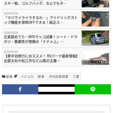
スキー板、ゴルフバッグ、なんでもオ…
2026/07/30
「マジでイライラするわ…」アイドリングスト
ップ機能を常時OFFできる！純正ス…
2026/08/04
正直舐めてた…BYDラッコ試乗！シート・ドラ
ポジ・静粛性が想像の「ナナメ上」…
2026/08/04
【車中泊旅行におススメ！ RVパーク最新情報】
出雲大社や松江市など山陰の主要…
新車
パジェロ
新車
月刊自家用車
三菱