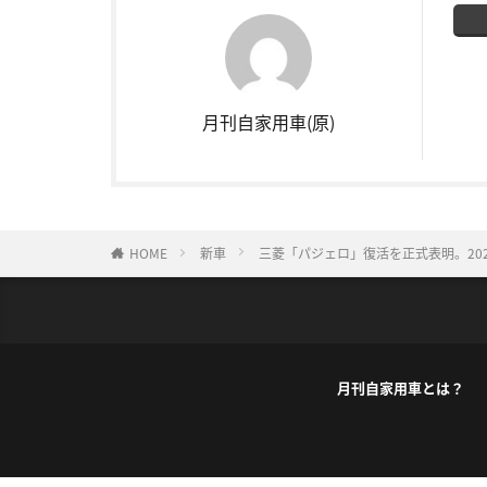
月刊自家用車(原)
HOME
新車
三菱「パジェロ」復活を正式表明。20
月刊自家用車とは？