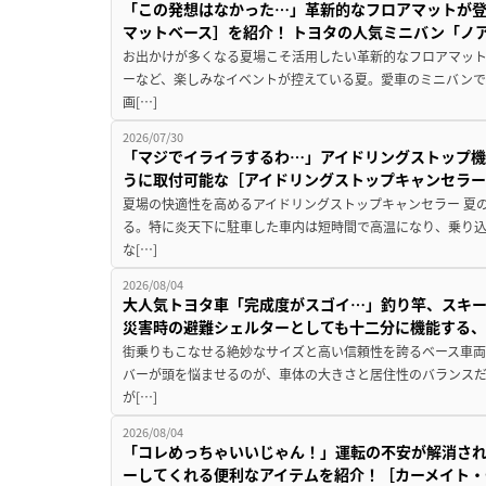
「この発想はなかった…」革新的なフロアマットが
マットベース］を紹介！ トヨタの人気ミニバン「ノ
お出かけが多くなる夏場こそ活用したい革新的なフロアマット
ーなど、楽しみなイベントが控えている夏。愛車のミニバン
画[…]
2026/07/30
「マジでイライラするわ…」アイドリングストップ機
うに取付可能な［アイドリングストップキャンセラ
夏場の快適性を高めるアイドリングストップキャンセラー 夏
る。特に炎天下に駐車した車内は短時間で高温になり、乗り
な[…]
2026/08/04
大人気トヨタ車「完成度がスゴイ…」釣り竿、スキー
災害時の避難シェルターとしても十二分に機能する
街乗りもこなせる絶妙なサイズと高い信頼性を誇るベース車両
バーが頭を悩ませるのが、車体の大きさと居住性のバランス
が[…]
2026/08/04
「コレめっちゃいいじゃん！」運転の不安が解消され
ーしてくれる便利なアイテムを紹介！［カーメイト・CZ