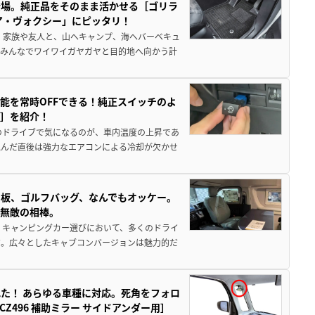
登場。純正品をそのまま活かせる［ゴリラ
ア・ヴォクシー」にピッタリ！
 家族や友人と、山へキャンプ、海へバーベキュ
でみんなでワイワイガヤガヤと目的地へ向かう計
能を常時OFFできる！純正スイッチのよ
ー］を紹介！
のドライブで気になるのが、車内温度の上昇であ
込んだ直後は強力なエアコンによる冷却が欠かせ
板、ゴルフバッグ、なんでもオッケー。
、無敵の相棒。
 キャンピングカー選びにおいて、多くのドライ
だ。広々としたキャブコンバージョンは魅力的だ
た！ あらゆる車種に対応。死角をフォロ
496 補助ミラー サイドアンダー用］