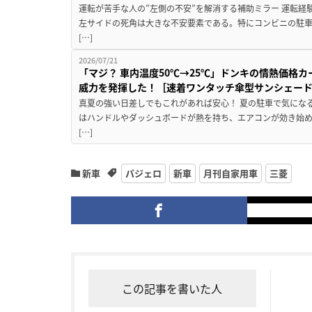
運転が苦手な人の”左側の不安”を解消する補助ミラー 運転経
左サイドの死角は大きな不安要素である。特にコンビニの駐
[…]
2026/07/21
「マジ？ 車内温度50℃→25℃」ドンキの情熱価格
威力を発揮した！［速着ワンタッチ傘型サンシェー
真夏の強い日差しでもこれがあれば安心！ 夏の駐車で気にな
はハンドルやダッシュボードが熱を持ち、エアコンが効き始め
[…]
新車
パジェロ
新車
月刊自家用車
三菱
この記事を書いた人