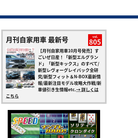
月刊自家用車 最新号
vol.
805
【月刊自家用車10月号発売】す
ごいぜ日産！「新型エルグラン
ド」「新型キックス」のすべて/
新型レヴォーグレイバック全研
究/新型フィット＆N-BOX最新情
報/最新注目モデル攻略大作戦/新
車値引き生情報etc.
→ 詳しくは
こちら