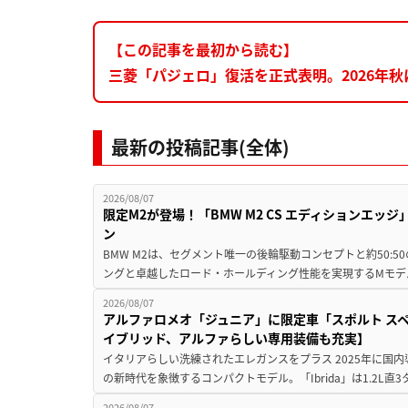
【この記事を最初から読む】
三菱「パジェロ」復活を正式表明。2026年
最新の投稿記事(全体)
2026/08/07
限定M2が登場！「BMW M2 CS エディションエッジ
ン
BMW M2は、セグメント唯一の後輪駆動コンセプトと約50:
ングと卓越したロード・ホールディング性能を実現するMモデル。BMW 
2026/08/07
アルファロメオ「ジュニア」に限定車「スポルト スペ
イブリッド、アルファらしい専用装備も充実】
イタリアらしい洗練されたエレガンスをプラス 2025年に国内
の新時代を象徴するコンパクトモデル。「Ibrida」は1.2L直3
2026/08/07