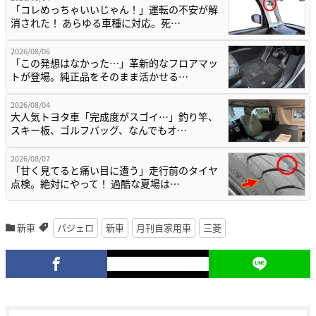
「コレめっちゃいいじゃん！」運転の不安が解
消された！ あらゆる車種に対応。死…
2026/08/06
「この発想はなかった…」革新的なフロアマッ
トが登場。純正品をそのまま活かせる…
2026/08/04
大人気トヨタ車「完成度がスゴイ…」釣り竿、
スキー板、ゴルフバッグ、なんでもオ…
2026/08/07
「甘く見てると痛い目に遭う」走行前のタイヤ
点検。絶対にやって！ 過酷な夏場は…
新車
パジェロ
新車
月刊自家用車
三菱