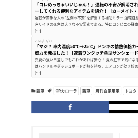
「コレめっちゃいいじゃん！」運転の不安が解消され
ーしてくれる便利なアイテムを紹介！［カーメイト・CZ
運転が苦手な人の”左側の不安”を解消する補助ミラー 運転経
左サイドの死角は大きな不安要素である。特にコンビニの駐
[…]
2026/07/21
「マジ？ 車内温度50℃→25℃」ドンキの情熱価格
威力を発揮した！［速着ワンタッチ傘型サンシェー
真夏の強い日差しでもこれがあれば安心！ 夏の駐車で気にな
はハンドルやダッシュボードが熱を持ち、エアコンが効き始め
[…]
新車
GRカローラ
新車
月刊自家用車
トヨタ