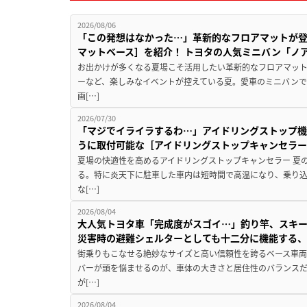
2026/08/06
「この発想はなかった…」革新的なフロアマットが
マットベース］を紹介！ トヨタの人気ミニバン「ノ
お出かけが多くなる夏場こそ活用したい革新的なフロアマット
ーなど、楽しみなイベントが控えている夏。愛車のミニバン
画[…]
2026/07/30
「マジでイライラするわ…」アイドリングストップ機
うに取付可能な［アイドリングストップキャンセラ
夏場の快適性を高めるアイドリングストップキャンセラー 夏
る。特に炎天下に駐車した車内は短時間で高温になり、乗り
な[…]
2026/08/04
大人気トヨタ車「完成度がスゴイ…」釣り竿、スキー
災害時の避難シェルターとしても十二分に機能する
街乗りもこなせる絶妙なサイズと高い信頼性を誇るベース車両
バーが頭を悩ませるのが、車体の大きさと居住性のバランス
が[…]
2026/08/04