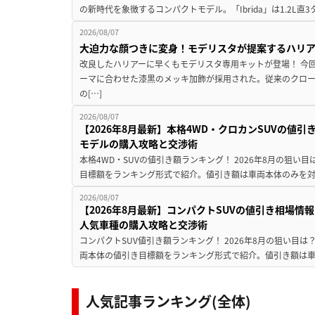
の新時代を象徴するコンパクトモデル。「Ibrida」は1.2L直3
2026/08/07
大迫力な顔つきに変身！モデリスタが提案するハリ
改良したハリアーに早くもモデリスタ専用キットが登場！ 今
ーマに合わせた漆黒のメッキ加飾が採用された。従来のクロ
の[…]
2026/08/07
【2026年8月最新】本格4WD・クロカンSUVの値
モデルの購入攻略と交渉術
本格4WD・SUVの値引き額ランキング！ 2026年8月の狙い目
目標額をランキング形式で紹介。値引き額は車両本体のみを対
2026/08/07
【2026年8月最新】コンパクトSUVの値引き相場情報
人気車種の購入攻略と交渉術
コンパクトSUV値引き額ランキング！ 2026年8月の狙い目は？
両本体の値引き目標額をランキング形式で紹介。値引き額は車
人気記事ランキング(全体)