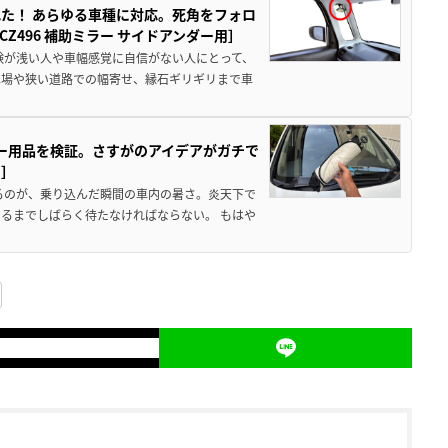
た！ あらゆる車種に対応。死角をフォロ
496 補助ミラー サイドアンダー用］
験が浅い人や車幅感覚に自信がない人にとって、
車場や狭い道路での幅寄せ、縁石ギリギリまで車
カー用品を検証。さすがのアイデアがガチで
ド］
るのが、乗り込んだ瞬間の車内の暑さ。炎天下で
るまでしばらく待たなければならない。 もはや