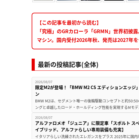
【この記事を最初から読む】
「究極」のGRカローラ「GRMN」世界初披
マシン。国内受付2026年秋、発売は2027年
最新の投稿記事(全体)
2026/08/07
限定M2が登場！「BMW M2 CS エディションエッジ
ン
BMW M2は、セグメント唯一の後輪駆動コンセプトと約50:
ングと卓越したロード・ホールディング性能を実現するMモデル。BMW 
2026/08/07
アルファロメオ「ジュニア」に限定車「スポルト スペ
イブリッド、アルファらしい専用装備も充実】
イタリアらしい洗練されたエレガンスをプラス 2025年に国内