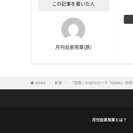
この記事を書いた人
月刊自家用車(原)
HOME
新車
「究極」のGRカローラ「GRMN」世
月刊自家用車とは？