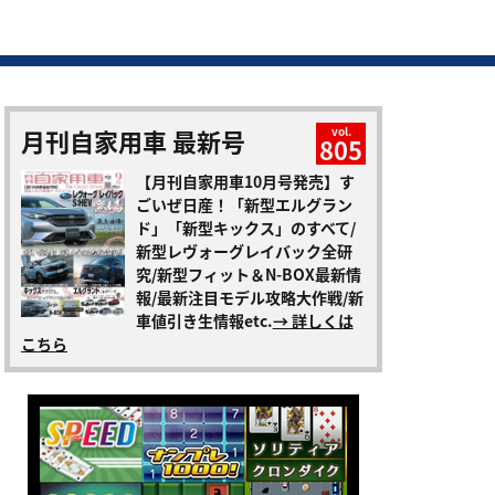
月刊自家用車 最新号
vol.
805
【月刊自家用車10月号発売】す
ごいぜ日産！「新型エルグラン
ド」「新型キックス」のすべて/
新型レヴォーグレイバック全研
究/新型フィット＆N-BOX最新情
報/最新注目モデル攻略大作戦/新
車値引き生情報etc.
→ 詳しくは
こちら