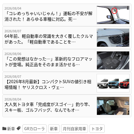
2026/08/04
「コレめっちゃいいじゃん！」運転の不安が解
消された！ あらゆる車種に対応。死…
2026/08/07
64年前、軽自動車の常識を大きく覆したクルマ
があった。「軽自動車であることを…
2026/08/06
「この発想はなかった…」革新的なフロアマッ
トが登場。純正品をそのまま活かせる…
2026/08/07
【2026年8月最新】コンパクトSUVの値引き相
場情報！ ヤリスクロス・ヴェ…
2026/08/04
大人気トヨタ車「完成度がスゴイ…」釣り竿、
スキー板、ゴルフバッグ、なんでもオ…
新車
GRカローラ
新車
月刊自家用車
トヨタ