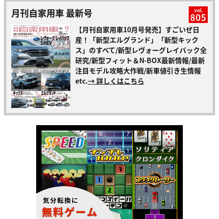
月刊自家用車 最新号
vol.
805
【月刊自家用車10月号発売】すごいぜ日
産！「新型エルグランド」「新型キック
ス」のすべて/新型レヴォーグレイバック全
研究/新型フィット＆N-BOX最新情報/最新
注目モデル攻略大作戦/新車値引き生情報
etc.
→ 詳しくはこちら