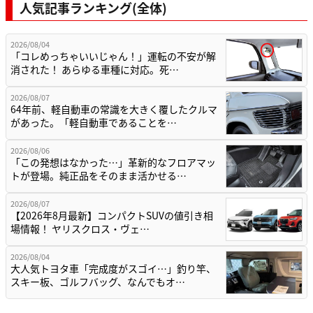
人気記事ランキング(全体)
2026/08/04
「コレめっちゃいいじゃん！」運転の不安が解
消された！ あらゆる車種に対応。死…
2026/08/07
64年前、軽自動車の常識を大きく覆したクルマ
があった。「軽自動車であることを…
2026/08/06
「この発想はなかった…」革新的なフロアマッ
トが登場。純正品をそのまま活かせる…
2026/08/07
【2026年8月最新】コンパクトSUVの値引き相
場情報！ ヤリスクロス・ヴェ…
2026/08/04
大人気トヨタ車「完成度がスゴイ…」釣り竿、
スキー板、ゴルフバッグ、なんでもオ…