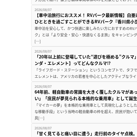
2026/08/07
【車中泊旅行におススメ！ RVパーク最新情報】白
ひとときを過ごすことができるRVパーク『香川県小豆
車中泊を安心して、かつ快適に楽しみたい方におすすめのRVパ
ク」とは「より安全・安心・快適なくるま旅」をキャンピン
[…]
2026/08/07
「20年以上前に登場していた“遊びを極める”クルマ
ンダ・エレメント】ってどんなクルマ⁉︎
「ライフガード・ステーション」というコンセプトで、タフで
エレメントは、アメリカの若者を中心としたアクティブなライフ
2026/08/07
64年前、軽自動車の常識を大きく覆したクルマがあ
い」「庶民が夢見られる本格的な乗用車」として誕
「マイカーの夢」を本格的な乗用車として具現化しようとした
な移動手段」という当時の軽自動車の枠を超え、庶民が抱い
具[…]
2026/08/07
「甘く見てると痛い目に遭う」走行前のタイヤ点検。