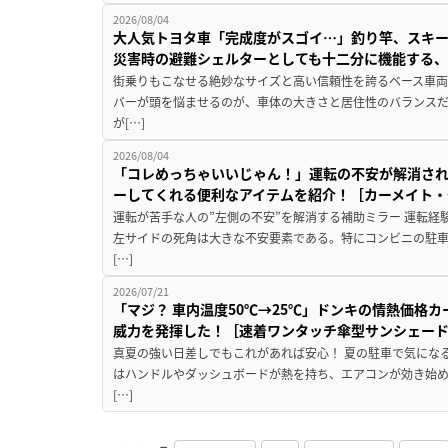
2026/08/04
大人気トヨタ車「完成度がスゴイ…」釣り竿、スキー
災害時の避難シェルターとしても十二分に機能する
街乗りもこなせる絶妙なサイズと高い信頼性を誇るベース車両
バーが頭を悩ませるのが、車体の大きさと居住性のバランス
が[…]
2026/08/04
「コレめっちゃいいじゃん！」運転の不安が解消され
ーしてくれる便利なアイテムを紹介！［カーメイト・CZ
運転が苦手な人の”左側の不安”を解消する補助ミラー 運転経
左サイドの死角は大きな不安要素である。特にコンビニの駐
[…]
2026/07/21
「マジ？ 車内温度50℃→25℃」ドンキの情熱価格
威力を発揮した！［速着ワンタッチ傘型サンシェー
真夏の強い日差しでもこれがあれば安心！ 夏の駐車で気にな
はハンドルやダッシュボードが熱を持ち、エアコンが効き始め
[…]