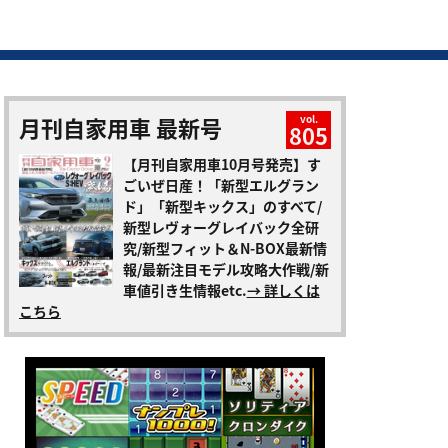
月刊自家用車 最新号
vol.
805
【月刊自家用車10月号発売】す
ごいぜ日産！「新型エルグラン
ド」「新型キックス」のすべて/
新型レヴォーグレイバック全研
究/新型フィット＆N-BOX最新情
報/最新注目モデル攻略大作戦/新
車値引き生情報etc.
→ 詳しくは
こちら