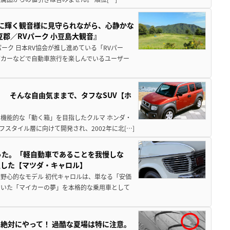
亜に輝く観音様に見守られながら、心静かな
郡／RVパーク 小豆島大観音』
ーク 日本RV協会が推し進めている「RVパー
グカーなどで自動車旅行を楽しんでいるユーザー
」 そんな自由気ままで、タフなSUV【ホ
機能的な「動く箱」を目指したクルマ ホンダ・
スタイル層に向けて開発され、2002年に北[…]
った。「軽自動車であることを我慢しな
生した【マツダ・キャロル】
野心的なモデル 初代キャロルは、単なる「安価
ていた「マイカーの夢」を本格的な乗用車として
絶対にやって！ 過酷な夏場は特に注意。