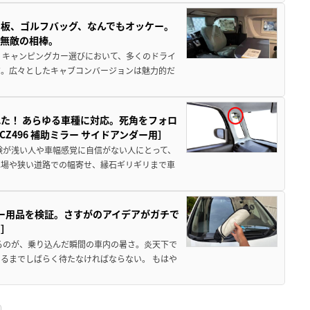
板、ゴルフバッグ、なんでもオッケー。
、無敵の相棒。
 キャンピングカー選びにおいて、多くのドライ
だ。広々としたキャブコンバージョンは魅力的だ
た！ あらゆる車種に対応。死角をフォロ
496 補助ミラー サイドアンダー用］
験が浅い人や車幅感覚に自信がない人にとって、
車場や狭い道路での幅寄せ、縁石ギリギリまで車
カー用品を検証。さすがのアイデアがガチで
ド］
るのが、乗り込んだ瞬間の車内の暑さ。炎天下で
るまでしばらく待たなければならない。 もはや