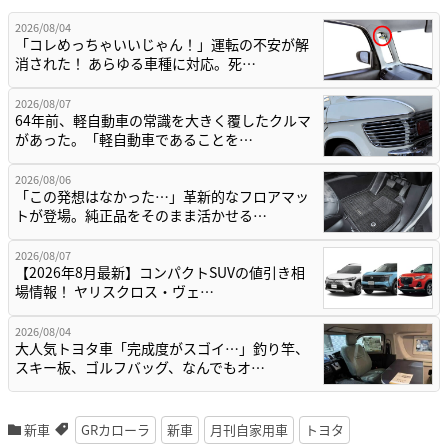
2026/08/04
「コレめっちゃいいじゃん！」運転の不安が解
消された！ あらゆる車種に対応。死…
2026/08/07
64年前、軽自動車の常識を大きく覆したクルマ
があった。「軽自動車であることを…
2026/08/06
「この発想はなかった…」革新的なフロアマッ
トが登場。純正品をそのまま活かせる…
2026/08/07
【2026年8月最新】コンパクトSUVの値引き相
場情報！ ヤリスクロス・ヴェ…
2026/08/04
大人気トヨタ車「完成度がスゴイ…」釣り竿、
スキー板、ゴルフバッグ、なんでもオ…
新車
GRカローラ
新車
月刊自家用車
トヨタ