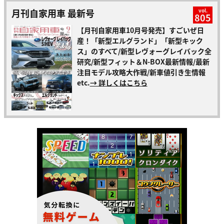
月刊自家用車 最新号
vol.
805
【月刊自家用車10月号発売】すごいぜ日
産！「新型エルグランド」「新型キック
ス」のすべて/新型レヴォーグレイバック全
研究/新型フィット＆N-BOX最新情報/最新
注目モデル攻略大作戦/新車値引き生情報
etc.
→ 詳しくはこちら