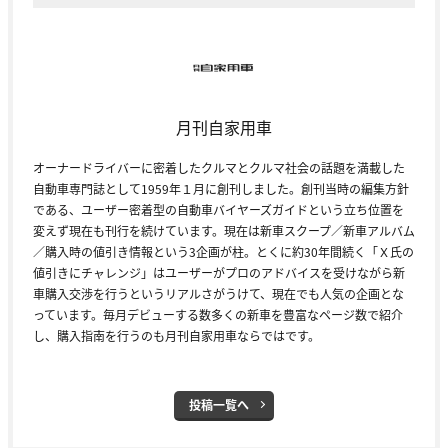
月刊自家用車
オーナードライバーに密着したクルマとクルマ社会の話題を満載した
自動車専門誌として1959年１月に創刊しました。創刊当時の編集方針
である、ユーザー密着型の自動車バイヤーズガイドという立ち位置を
変えず現在も刊行を続けています。現在は新車スクープ／新車アルバム
／購入時の値引き情報という3企画が柱。とくに約30年間続く「Ｘ氏の
値引きにチャレンジ」はユーザーがプロのアドバイスを受けながら新
車購入交渉を行うというリアルさがうけて、現在でも人気の企画とな
っています。毎月デビューする数多くの新車を豊富なページ数で紹介
し、購入指南を行うのも月刊自家用車ならではです。
投稿一覧へ