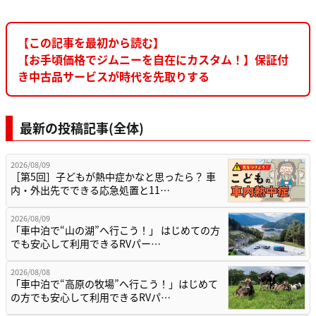
【この記事を最初から読む】
【お手頃価格でジムニーを自在にカスタム！】保証付
き中古品サービスが時代を先取りする
最新の投稿記事(全体)
2026/08/09
［第5回］子どもが熱中症かなと思ったら？ 車
内・外出先でできる応急処置と11…
2026/08/09
「車中泊で“山の湖”へ行こう！」 はじめての方
でも安心して利用できるRVパー…
2026/08/08
「車中泊で“高原の牧場”へ行こう！」はじめて
の方でも安心して利用できるRVパ…