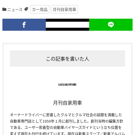
ニュース
カー用品
月刊自家用車
この記事を書いた人
月刊自家用車
オーナードライバーに密着したクルマとクルマ社会の話題を満載した
自動車専門誌として1959年１月に創刊しました。創刊当時の編集方針
である、ユーザー密着型の自動車バイヤーズガイドという立ち位置を
変えず現在も刊行を続けています。現在は新車スクープ／新車アルバム