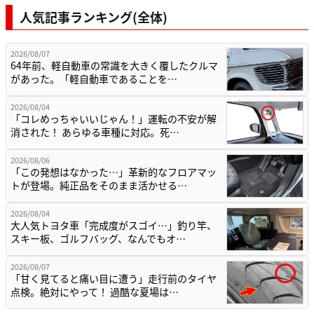
人気記事ランキング(全体)
2026/08/07
64年前、軽自動車の常識を大きく覆したクルマ
があった。「軽自動車であることを…
2026/08/04
「コレめっちゃいいじゃん！」運転の不安が解
消された！ あらゆる車種に対応。死…
2026/08/06
「この発想はなかった…」革新的なフロアマッ
トが登場。純正品をそのまま活かせる…
2026/08/04
大人気トヨタ車「完成度がスゴイ…」釣り竿、
スキー板、ゴルフバッグ、なんでもオ…
2026/08/07
「甘く見てると痛い目に遭う」走行前のタイヤ
点検。絶対にやって！ 過酷な夏場は…