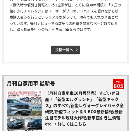
／購入時の値引き情報という3企画が柱。とくに約30年間続く「Ｘ氏の
値引きにチャレンジ」はユーザーがプロのアドバイスを受けながら新
車購入交渉を行うというリアルさがうけて、現在でも人気の企画とな
っています。毎月デビューする数多くの新車を豊富なページ数で紹介
し、購入指南を行うのも月刊自家用車ならではです。
投稿一覧へ
月刊自家用車 最新号
vol.
805
【月刊自家用車10月号発売】すごいぜ日
産！「新型エルグランド」「新型キック
ス」のすべて/新型レヴォーグレイバック全
研究/新型フィット＆N-BOX最新情報/最新
注目モデル攻略大作戦/新車値引き生情報
etc.
→ 詳しくはこちら