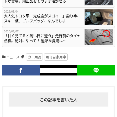
トが登場。純正品をそのまま活かせる…
2026/08/04
大人気トヨタ車「完成度がスゴイ…」釣り竿、
スキー板、ゴルフバッグ、なんでもオ…
2026/08/07
「甘く見てると痛い目に遭う」走行前のタイヤ
点検。絶対にやって！ 過酷な夏場は…
ニュース
カー用品
月刊自家用車
この記事を書いた人