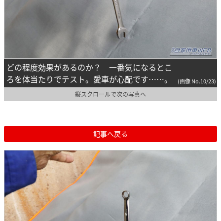
どの程度効果があるのか？ 一番気になるとこ
ろを体当たりでテスト。愛車が心配です……。
(画像 No.10/23)
縦スクロールで次の写真へ
記事へ戻る