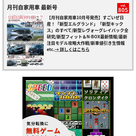
月刊自家用車 最新号
vol.
805
【月刊自家用車10月号発売】すごいぜ日
産！「新型エルグランド」「新型キック
ス」のすべて/新型レヴォーグレイバック全
研究/新型フィット＆N-BOX最新情報/最新
注目モデル攻略大作戦/新車値引き生情報
etc.
→ 詳しくはこちら