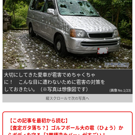
大切にしてきた愛車が雹害でめちゃくちゃ
に！ こんな目に遭わないために雹害の対策を
しておきたい。（※写真は想像図です）
(画像 No.1/23)
縦スクロールで次の写真へ
【この記事を最初から読む】
【査定ガタ落ち？】ゴルフボール大の雹（ひょう）か
らボディを守る「3層構造カバー」がすごい！