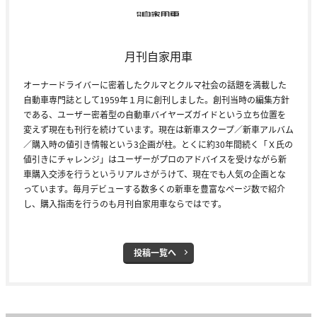
月刊自家用車
オーナードライバーに密着したクルマとクルマ社会の話題を満載した
自動車専門誌として1959年１月に創刊しました。創刊当時の編集方針
である、ユーザー密着型の自動車バイヤーズガイドという立ち位置を
変えず現在も刊行を続けています。現在は新車スクープ／新車アルバム
／購入時の値引き情報という3企画が柱。とくに約30年間続く「Ｘ氏の
値引きにチャレンジ」はユーザーがプロのアドバイスを受けながら新
車購入交渉を行うというリアルさがうけて、現在でも人気の企画とな
っています。毎月デビューする数多くの新車を豊富なページ数で紹介
し、購入指南を行うのも月刊自家用車ならではです。
投稿一覧へ