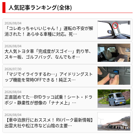
人気記事ランキング(全体)
2026/08/04
「コレめっちゃいいじゃん！」運転の不安が解
消された！ あらゆる車種に対応。死…
2026/08/04
大人気トヨタ車「完成度がスゴイ…」釣り竿、
スキー板、ゴルフバッグ、なんでもオ…
2026/07/30
「マジでイライラするわ…」アイドリングスト
ップ機能を常時OFFできる！純正ス…
2026/08/04
正直舐めてた…BYDラッコ試乗！シート・ドラ
ポジ・静粛性が想像の「ナナメ上」…
2026/08/04
【車中泊旅行におススメ！ RVパーク最新情報】
出雲大社や松江市など山陰の主要…