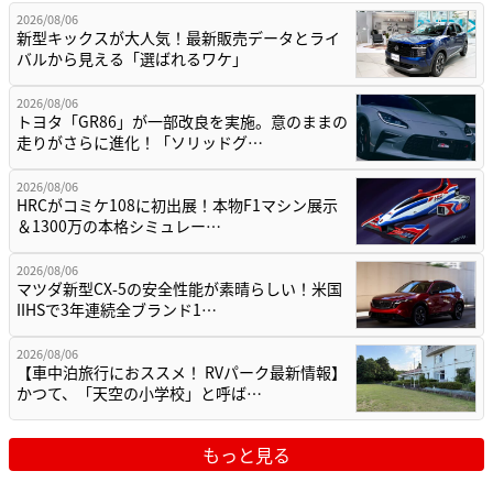
2026/08/06
新型キックスが大人気！最新販売データとライ
バルから見える「選ばれるワケ」
2026/08/06
トヨタ「GR86」が一部改良を実施。意のままの
走りがさらに進化！「ソリッドグ…
2026/08/06
HRCがコミケ108に初出展！本物F1マシン展示
＆1300万の本格シミュレー…
2026/08/06
マツダ新型CX-5の安全性能が素晴らしい！米国
IIHSで3年連続全ブランド1…
2026/08/06
【車中泊旅行におススメ！ RVパーク最新情報】
かつて、「天空の小学校」と呼ば…
もっと見る