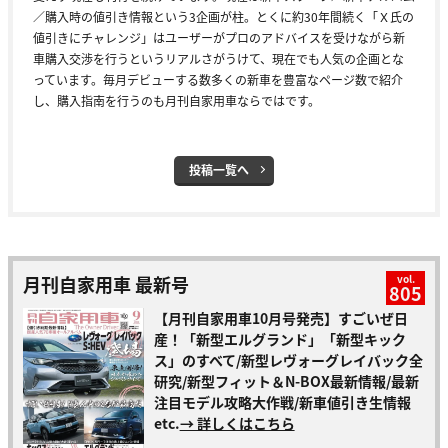
／購入時の値引き情報という3企画が柱。とくに約30年間続く「Ｘ氏の
値引きにチャレンジ」はユーザーがプロのアドバイスを受けながら新
車購入交渉を行うというリアルさがうけて、現在でも人気の企画とな
っています。毎月デビューする数多くの新車を豊富なページ数で紹介
し、購入指南を行うのも月刊自家用車ならではです。
投稿一覧へ
月刊自家用車 最新号
vol.
805
【月刊自家用車10月号発売】すごいぜ日
産！「新型エルグランド」「新型キック
ス」のすべて/新型レヴォーグレイバック全
研究/新型フィット＆N-BOX最新情報/最新
注目モデル攻略大作戦/新車値引き生情報
etc.
→ 詳しくはこちら