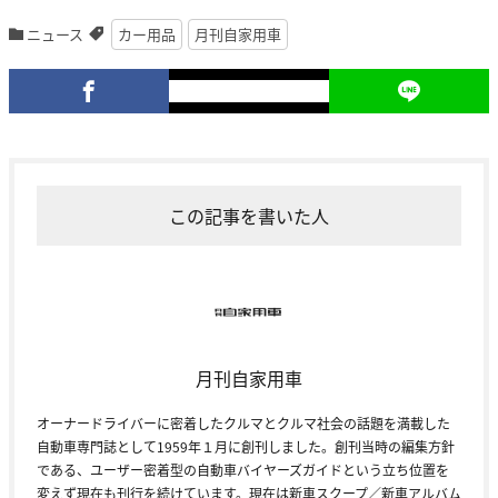
ニュース
カー用品
月刊自家用車
この記事を書いた人
月刊自家用車
オーナードライバーに密着したクルマとクルマ社会の話題を満載した
自動車専門誌として1959年１月に創刊しました。創刊当時の編集方針
である、ユーザー密着型の自動車バイヤーズガイドという立ち位置を
変えず現在も刊行を続けています。現在は新車スクープ／新車アルバム