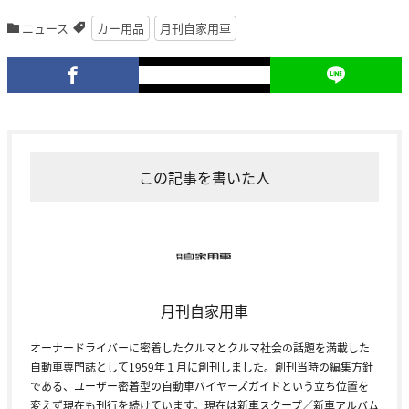
ニュース
カー用品
月刊自家用車
この記事を書いた人
月刊自家用車
オーナードライバーに密着したクルマとクルマ社会の話題を満載した
自動車専門誌として1959年１月に創刊しました。創刊当時の編集方針
である、ユーザー密着型の自動車バイヤーズガイドという立ち位置を
変えず現在も刊行を続けています。現在は新車スクープ／新車アルバム