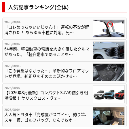
人気記事ランキング(全体)
2026/08/04
「コレめっちゃいいじゃん！」運転の不安が解
消された！ あらゆる車種に対応。死…
2026/08/07
64年前、軽自動車の常識を大きく覆したクルマ
があった。「軽自動車であることを…
2026/08/06
「この発想はなかった…」革新的なフロアマッ
トが登場。純正品をそのまま活かせる…
2026/08/07
【2026年8月最新】コンパクトSUVの値引き相
場情報！ ヤリスクロス・ヴェ…
2026/08/04
大人気トヨタ車「完成度がスゴイ…」釣り竿、
スキー板、ゴルフバッグ、なんでもオ…