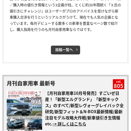
／購入時の値引き情報という3企画が柱。とくに約30年間続く「Ｘ氏の
値引きにチャレンジ」はユーザーがプロのアドバイスを受けながら新
車購入交渉を行うというリアルさがうけて、現在でも人気の企画とな
っています。毎月デビューする数多くの新車を豊富なページ数で紹介
し、購入指南を行うのも月刊自家用車ならではです。
投稿一覧へ
月刊自家用車 最新号
vol.
805
【月刊自家用車10月号発売】すごいぜ日
産！「新型エルグランド」「新型キック
ス」のすべて/新型レヴォーグレイバック全
研究/新型フィット＆N-BOX最新情報/最新
注目モデル攻略大作戦/新車値引き生情報
etc.
→ 詳しくはこちら