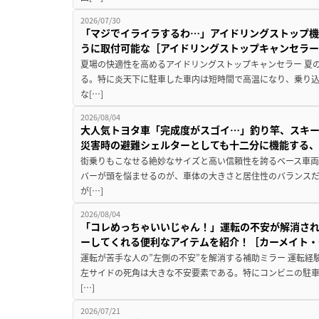
2026/07/30
「マジでイライラするわ…」アイドリングストップ機
うに取付可能な［アイドリングストップキャンセラ
夏場の快適性を高めるアイドリングストップキャンセラー 夏
る。特に炎天下に駐車した車内は短時間で高温になり、乗り
な[…]
2026/08/04
大人気トヨタ車「完成度がスゴイ…」釣り竿、スキー
災害時の避難シェルターとしても十二分に機能する
街乗りもこなせる絶妙なサイズと高い信頼性を誇るベース車両
バーが頭を悩ませるのが、車体の大きさと居住性のバランス
が[…]
2026/08/04
「コレめっちゃいいじゃん！」運転の不安が解消され
ーしてくれる便利なアイテムを紹介！［カーメイト・CZ
運転が苦手な人の”左側の不安”を解消する補助ミラー 運転経
左サイドの死角は大きな不安要素である。特にコンビニの駐
[…]
2026/07/21