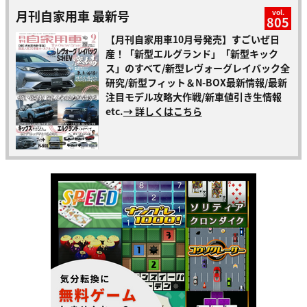
月刊自家用車 最新号
vol.
805
【月刊自家用車10月号発売】すごいぜ日
産！「新型エルグランド」「新型キック
ス」のすべて/新型レヴォーグレイバック全
研究/新型フィット＆N-BOX最新情報/最新
注目モデル攻略大作戦/新車値引き生情報
etc.
→ 詳しくはこちら