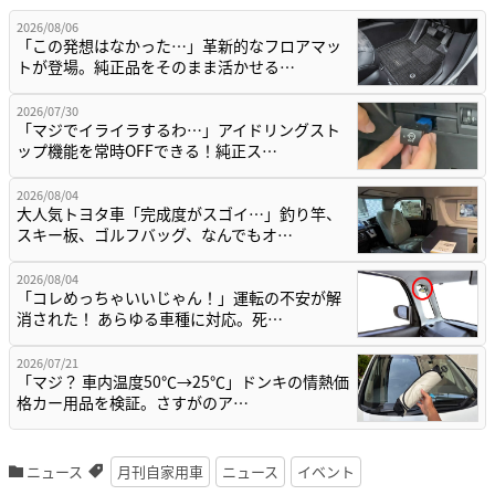
2026/08/06
「この発想はなかった…」革新的なフロアマッ
トが登場。純正品をそのまま活かせる…
2026/07/30
「マジでイライラするわ…」アイドリングスト
ップ機能を常時OFFできる！純正ス…
2026/08/04
大人気トヨタ車「完成度がスゴイ…」釣り竿、
スキー板、ゴルフバッグ、なんでもオ…
2026/08/04
「コレめっちゃいいじゃん！」運転の不安が解
消された！ あらゆる車種に対応。死…
2026/07/21
「マジ？ 車内温度50℃→25℃」ドンキの情熱価
格カー用品を検証。さすがのア…
ニュース
月刊自家用車
ニュース
イベント