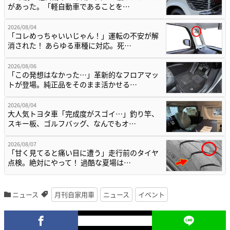
があった。「軽自動車であることを…
2026/08/04
「コレめっちゃいいじゃん！」運転の不安が解
消された！ あらゆる車種に対応。死…
2026/08/06
「この発想はなかった…」革新的なフロアマッ
トが登場。純正品をそのまま活かせる…
2026/08/04
大人気トヨタ車「完成度がスゴイ…」釣り竿、
スキー板、ゴルフバッグ、なんでもオ…
2026/08/07
「甘く見てると痛い目に遭う」走行前のタイヤ
点検。絶対にやって！ 過酷な夏場は…
ニュース
月刊自家用車
ニュース
イベント