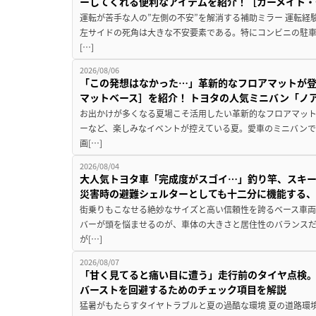
ーしてくれる便利なアイテムを紹介！［カーメイト・CZ
運転が苦手な人の”左側の不安”を解消する補助ミラー 運転経
左サイドの死角は大きな不安要素である。特にコンビニの駐
[…]
2026/08/06
「この発想はなかった…」革新的なフロアマットが
マットベース］を紹介！ トヨタの人気ミニバン「ノ
お出かけが多くなる夏場こそ活用したい革新的なフロアマット
ーなど、楽しみなイベントが控えている夏。愛車のミニバン
画[…]
2026/08/04
大人気トヨタ車「完成度がスゴイ…」釣り竿、スキー
災害時の避難シェルターとしても十二分に機能する
街乗りもこなせる絶妙なサイズと高い信頼性を誇るベース車両
バーが頭を悩ませるのが、車体の大きさと居住性のバランス
が[…]
2026/08/07
「甘く見てると痛い目に遭う」走行前のタイヤ点検。
バーストを回避するためのチェック項目を解説
猛暑がもたらすタイヤトラブルと夏の過酷な環境 夏の道路環