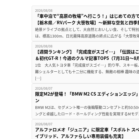
2026/08/08
「車中泊で“高原の牧場”へ行こう！」はじめての方
【栃木県／RVパーク 大笹牧場】～新鮮な空気と四
絶景ドライブの拠点として、大自然とおいしい食、そして特別な
は、標高1300m、日光霧降高原道路の終点に広がる「大笹牧場
2026/08/08
【週間ランキング】「完成度がスゴイ…」「伝説は
＆初代GT-R！今週のクルマ記事TOP5（7月31日〜8
1位 大人気トヨタ車「完成度がスゴイ…」釣り竿、スキー板
難シェルターとしても十二分に機能する、無敵の相棒 趣味の
[…]
2026/08/07
限定M2が登場！「BMW M2 CS エディションエッジ
ン
BMW M2は、セグメント唯一の後輪駆動コンセプトと約50:
ングと卓越したロード・ホールディング性能を実現するMモデル。BMW 
2026/08/07
アルファロメオ「ジュニア」に限定車「スポルト スペ
イブリッド、アルファらしい専用装備も充実】