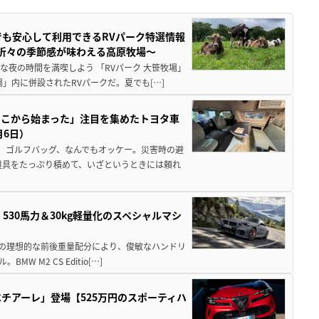
でも安心して利用できるRVパーク特選情報
季折々の季節感が味わえる高原牧場～
夜の時間を満喫しよう 「RVパーク 大笹牧場」
」内に併設されたRVパークだ。夏でも[…]
ここから始まった」注目を集めたトヨタ車
月6日）
、ゴルフバッグ、なんでもオッケー。災害時の避
道具をたっぷり積めて、いざというときには頼れ
」530馬力＆30kg軽量化のスペシャルマシ
50の理想的な前後重量配分により、俊敏なハンドリ
M2 CS Editio[…]
チアーレ」登場【525万円のスポーティハ