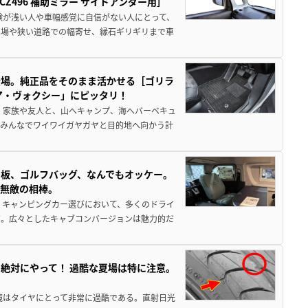
496 補助ミラー サイドアンダー用］
験が浅い人や車幅感覚に自信がない人にとって、
車場や狭い道路での幅寄せ、縁石ギリギリまで車
登場。純正品をそのまま活かせる［ゴリラ
ア・ヴォクシー」にピッタリ！
 家族や友人と、山へキャンプ、海へバーベキュ
でみんなでワイワイガヤガヤと目的地へ向かう計
板、ゴルフバッグ、なんでもオッケー。
、無敵の相棒。
 キャンピングカー選びにおいて、多くのドライ
だ。広々としたキャブコンバージョンは魅力的だ
絶対にやって！ 過酷な夏場は特に注意。
境はタイヤにとって非常に過酷である。直射日光