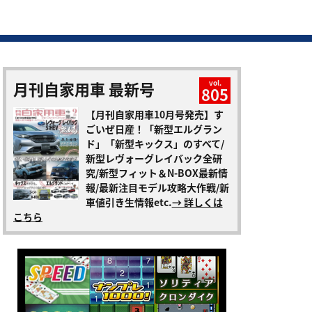
月刊自家用車 最新号
vol.
805
【月刊自家用車10月号発売】す
ごいぜ日産！「新型エルグラン
ド」「新型キックス」のすべて/
新型レヴォーグレイバック全研
究/新型フィット＆N-BOX最新情
報/最新注目モデル攻略大作戦/新
車値引き生情報etc.
→ 詳しくは
こちら