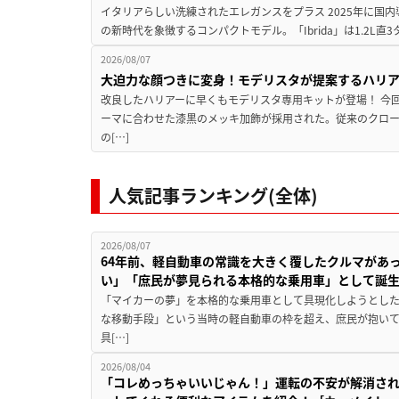
イタリアらしい洗練されたエレガンスをプラス 2025年に国内
の新時代を象徴するコンパクトモデル。「Ibrida」は1.2L直3
2026/08/07
大迫力な顔つきに変身！モデリスタが提案するハリ
改良したハリアーに早くもモデリスタ専用キットが登場！ 今
ーマに合わせた漆黒のメッキ加飾が採用された。従来のクロ
の[…]
人気記事ランキング(全体)
2026/08/07
64年前、軽自動車の常識を大きく覆したクルマがあ
い」「庶民が夢見られる本格的な乗用車」として誕
「マイカーの夢」を本格的な乗用車として具現化しようとした
な移動手段」という当時の軽自動車の枠を超え、庶民が抱い
具[…]
2026/08/04
「コレめっちゃいいじゃん！」運転の不安が解消され