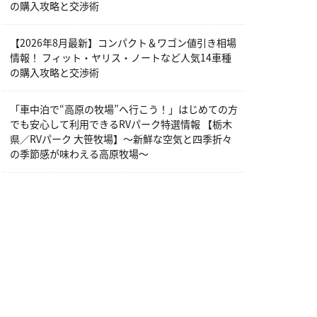
の購入攻略と交渉術
【2026年8月最新】コンパクト＆ワゴン値引き相場
情報！ フィット・ヤリス・ノートなど人気14車種
の購入攻略と交渉術
「車中泊で“高原の牧場”へ行こう！」はじめての方
でも安心して利用できるRVパーク特選情報 【栃木
県／RVパーク 大笹牧場】～新鮮な空気と四季折々
の季節感が味わえる高原牧場～